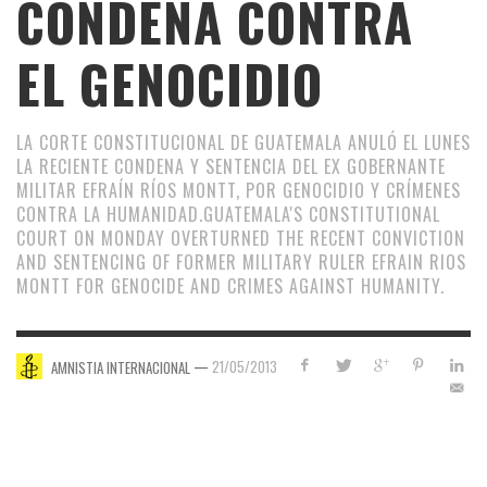
CONDENA CONTRA
EL GENOCIDIO
LA CORTE CONSTITUCIONAL DE GUATEMALA ANULÓ EL LUNES
LA RECIENTE CONDENA Y SENTENCIA DEL EX GOBERNANTE
MILITAR EFRAÍN RÍOS MONTT, POR GENOCIDIO Y CRÍMENES
CONTRA LA HUMANIDAD.
GUATEMALA'S CONSTITUTIONAL
COURT ON MONDAY OVERTURNED THE RECENT CONVICTION
AND SENTENCING OF FORMER MILITARY RULER EFRAIN RIOS
MONTT FOR GENOCIDE AND CRIMES AGAINST HUMANITY.
—
21/05/2013
AMNISTIA INTERNACIONAL