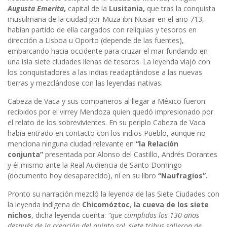
Augusta Emerita
,
capital de la
Lusitania,
que tras la conquista
musulmana de la ciudad por Muza ibn Nusair en el año 713,
habían partido de ella cargados con reliquias y tesoros en
dirección a Lisboa u Oporto (depende de las fuentes),
embarcando hacia occidente para cruzar el mar fundando en
una isla siete ciudades llenas de tesoros. La leyenda viajó con
los conquistadores a las indias readaptándose a las nuevas
tierras y mezclándose con las leyendas nativas.
Cabeza de Vaca y sus compañeros al llegar a México fueron
recibidos por el virrey Mendoza quien quedó impresionado por
el relato de los sobrevivientes. En su periplo Cabeza de Vaca
había entrado en contacto con los indios Pueblo, aunque no
menciona ninguna ciudad relevante en
“la
Relación
conjunta”
presentada por Alonso del Castillo, Andrés Dorantes
y él mismo ante la Real Audiencia de Santo Domingo
(documento hoy desaparecido), ni en su libro
“Naufragios”.
Pronto su narración mezcló la leyenda de las Siete Ciudades con
la leyenda indígena de
Chicomóztoc
,
la cueva de los siete
nichos
, dicha leyenda cuenta:
“que cumplidos los 130 años
después de la creación del quinto sol, siete tribus salieron de