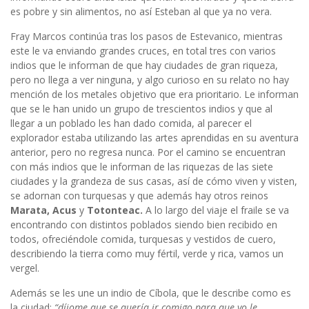
es pobre y sin alimentos, no así Esteban al que ya no vera.
Fray Marcos continúa tras los pasos de Estevanico, mientras
este le va enviando grandes cruces, en total tres con varios
indios que le informan de que hay ciudades de gran riqueza,
pero no llega a ver ninguna, y algo curioso en su relato no hay
mención de los metales objetivo que era prioritario. Le informan
que se le han unido un grupo de trescientos indios y que al
llegar a un poblado les han dado comida, al parecer el
explorador estaba utilizando las artes aprendidas en su aventura
anterior, pero no regresa nunca. Por el camino se encuentran
con más indios que le informan de las riquezas de las siete
ciudades y la grandeza de sus casas, así de cómo viven y visten,
se adornan con turquesas y que además hay otros reinos
Marata,
Acus
y
Totonteac.
A lo largo del viaje el fraile se va
encontrando con distintos poblados siendo bien recibido en
todos, ofreciéndole comida, turquesas y vestidos de cuero,
describiendo la tierra como muy fértil, verde y rica, vamos un
vergel.
Además se les une un indio de Cíbola, que le describe como es
la ciudad:
“díjome que se quería ir comigo para que yo le