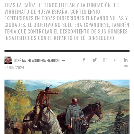
TRAS LA CAÍDA DE TENOCHTITLAN Y LA FUNDACIÓN DEL
VIRREINATO DE NUEVA ESPAÑA, CORTÉS ENVIÓ
EXPEDICIONES EN TODAS DIRECCIONES FUNDANDO VILLAS Y
CIUDADES. EL OBJETIVO NO SOLO ERA EXPANDIRSE, TAMBIÉN
TENÍA QUE CONTROLAR EL DESCONTENTO DE SUS HOMBRES
INSATISFECHOS CON EL REPARTO DE LO CONSEGUIDO.
—
JOSÉ JAVIER AGUILERA FRAGOSO
24/05/2024