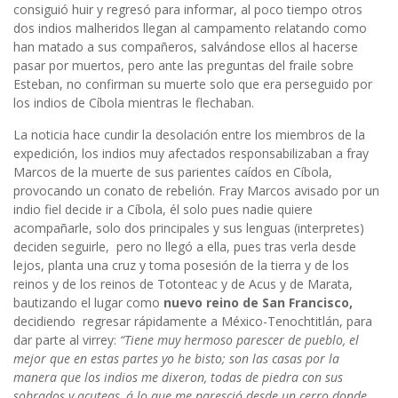
consiguió huir y regresó para informar, al poco tiempo otros
dos indios malheridos llegan al campamento relatando como
han matado a sus compañeros, salvándose ellos al hacerse
pasar por muertos, pero ante las preguntas del fraile sobre
Esteban, no confirman su muerte solo que era perseguido por
los indios de Cíbola mientras le flechaban.
La noticia hace cundir la desolación entre los miembros de la
expedición, los indios muy afectados responsabilizaban a fray
Marcos de la muerte de sus parientes caídos en Cíbola,
provocando un conato de rebelión. Fray Marcos avisado por un
indio fiel decide ir a Cíbola, él solo pues nadie quiere
acompañarle, solo dos principales y sus lenguas (interpretes)
deciden seguirle, pero no llegó a ella, pues tras verla desde
lejos, planta una cruz y toma posesión de la tierra y de los
reinos y de los reinos de Totonteac y de Acus y de Marata,
bautizando el lugar como
nuevo reino de San Francisco,
decidiendo regresar rápidamente a México-Tenochtitlán, para
dar parte al virrey:
“Tiene muy hermoso parescer de pueblo, el
mejor que en estas partes yo he bisto; son las casas por la
manera que los indios me dixeron, todas de piedra con sus
sobrados y açuteas, á lo que me paresció desde un cerro donde