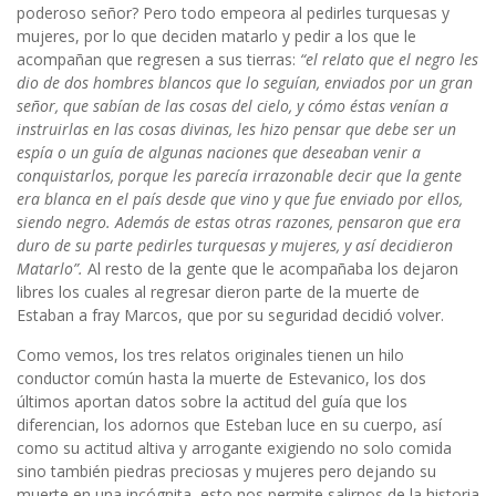
poderoso señor? Pero todo empeora al pedirles turquesas y
mujeres, por lo que deciden matarlo y pedir a los que le
acompañan que regresen a sus tierras:
“el relato que el negro les
dio de dos hombres blancos que lo seguían, enviados por un gran
señor, que sabían de las cosas del cielo, y cómo éstas venían a
instruirlas en las cosas divinas, les hizo pensar que debe ser un
espía o un guía de algunas naciones que deseaban venir a
conquistarlos, porque les parecía irrazonable decir que la gente
era blanca en el país desde que vino y que fue enviado por ellos,
siendo negro. Además de estas otras razones, pensaron que era
duro de su parte pedirles turquesas y mujeres, y así decidieron
Matarlo”.
Al resto de la gente que le acompañaba los dejaron
libres los cuales al regresar dieron parte de la muerte de
Estaban a fray Marcos, que por su seguridad decidió volver.
Como vemos, los tres relatos originales tienen un hilo
conductor común hasta la muerte de Estevanico, los dos
últimos aportan datos sobre la actitud del guía que los
diferencian, los adornos que Esteban luce en su cuerpo, así
como su actitud altiva y arrogante exigiendo no solo comida
sino también piedras preciosas y mujeres pero dejando su
muerte en una incógnita, esto nos permite salirnos de la historia