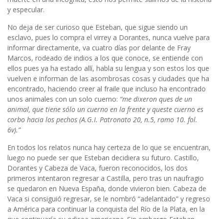
y especular.
No deja de ser curioso que Esteban, que sigue siendo un
esclavo, pues lo compra el virrey a Dorantes, nunca vuelve para
informar directamente, va cuatro días por delante de Fray
Marcos, rodeado de indios a los que conoce, se entiende con
ellos pues ya ha estado allí, habla su lengua y son estos los que
vuelven e informan de las asombrosas cosas y ciudades que ha
encontrado, haciendo creer al fraile que incluso ha encontrado
unos animales con un solo cuerno:
“me dixeron ques de un
animal, que tiene sólo un cuerno en la frente y queste cuerno es
corbo hacia los pechos (A.G.I. Patronato 20, n.5, ramo 10. fol.
6v).”
En todos los relatos nunca hay certeza de lo que se encuentran,
luego no puede ser que Esteban decidiera su futuro. Castillo,
Dorantes y Cabeza de Vaca, fueron reconocidos, los dos
primeros intentaron regresar a Castilla, pero tras un naufragio
se quedaron en Nueva España, donde vivieron bien. Cabeza de
Vaca si consiguió regresar, se le nombró “adelantado” y regreso
a América para continuar la conquista del Río de la Plata, en la