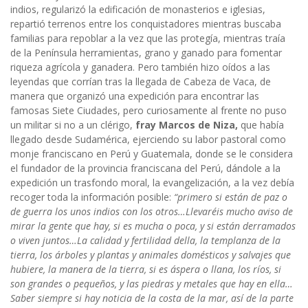
indios, regularizó la edificación de monasterios e iglesias,
repartió terrenos entre los conquistadores mientras buscaba
familias para repoblar a la vez que las protegía, mientras traía
de la Península herramientas, grano y ganado para fomentar
riqueza agrícola y ganadera. Pero también hizo oídos a las
leyendas que corrían tras la llegada de Cabeza de Vaca, de
manera que organizó una expedición para encontrar las
famosas Siete Ciudades, pero curiosamente al frente no puso
un militar si no a un clérigo,
fray Marcos de Niza,
que había
llegado desde Sudamérica, ejerciendo su labor pastoral como
monje franciscano en Perú y Guatemala, donde se le considera
el fundador de la provincia franciscana del Perú, dándole a la
expedición un trasfondo moral, la evangelización, a la vez debía
recoger toda la información posible:
“primero si están de paz o
de guerra los unos indios con los otros…Llevaréis mucho aviso de
mirar la gente que hay, si es mucha o poca, y si están derramados
o viven juntos…La calidad y fertilidad della, la templanza de la
tierra, los árboles y plantas y animales domésticos y salvajes que
hubiere, la manera de la tierra, si es áspera o llana, los ríos, si
son grandes o pequeños, y las piedras y metales que hay en ella…
Saber siempre si hay noticia de la costa de la mar, así de la parte