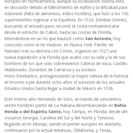
europeo en Norteamérica, aunque su localización exacta está
en discusión debido al fallecimiento de Ayllón y la dificultad para
sobrevivir (falta de alimentos, indios hostiles), que hizo a los 150
supervivientes regresar a la Española. En 1524, Esteban Gómez,
buscando el ansiado paso recorrió la costa norteamericana
desde el estrecho de Cabot, hasta las costas de Florida,
internándose en un río que bautizó como
San Antonio,
hoy
conocido como el río Hudson, en Nueva York. Pánfilo de
Narváez tras su derrota con Cortes, organizo en 1527 una
nueva expedición a la Florida que acabó con su vida y la de sus
hombres de los que solo sobrevivieron Cabeza de Vaca, Castillo
Maldonado, Dorantes de Carranza y su esclavo
moro Estebanico, protagonizando la mayor odisea de la historia
al recorrer a pie durante ocho años el suroeste de los actuales
Estados Unidos hasta llegar a ciudad de México en 1536.
Este mismo año Hernando de Soto, al mando de seiscientos
veinte hombres partió de La Habana desembarcando en
Bahía
Honda o del Espíritu Santo,
hoy Tampa, en Florida, desde ahí
cruzaron Georgia, Carolina del Sur y del Norte y Tenesse,
llegando al río Misisipí, siendo el primer europeo en avistarlo,
continuaron por la actual Arkansas, Oklahoma, y Texas,