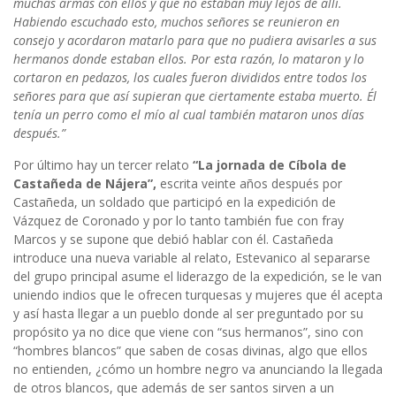
muchas armas con ellos y que no estaban muy lejos de allí.
Habiendo escuchado esto, muchos señores se reunieron en
consejo y acordaron matarlo para que no pudiera avisarles a sus
hermanos donde estaban ellos. Por esta razón, lo mataron y lo
cortaron en pedazos, los cuales fueron divididos entre todos los
señores para que así supieran que ciertamente estaba muerto. Él
tenía un perro como el mío al cual también mataron unos días
después.”
Por último hay un tercer relato
“La jornada de Cíbola de
Castañeda de Nájera”,
escrita veinte años después por
Castañeda, un soldado que participó en la expedición de
Vázquez de Coronado y por lo tanto también fue con fray
Marcos y se supone que debió hablar con él. Castañeda
introduce una nueva variable al relato, Estevanico al separarse
del grupo principal asume el liderazgo de la expedición, se le van
uniendo indios que le ofrecen turquesas y mujeres que él acepta
y así hasta llegar a un pueblo donde al ser preguntado por su
propósito ya no dice que viene con “sus hermanos”, sino con
“hombres blancos” que saben de cosas divinas, algo que ellos
no entienden, ¿cómo un hombre negro va anunciando la llegada
de otros blancos, que además de ser santos sirven a un