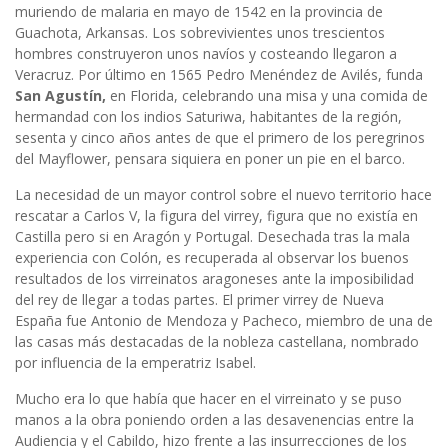
muriendo de malaria en mayo de 1542 en la provincia de
Guachota, Arkansas. Los sobrevivientes unos trescientos
hombres construyeron unos navíos y costeando llegaron a
Veracruz. Por último en 1565 Pedro Menéndez de Avilés, funda
San Agustín,
en Florida, celebrando una misa y una comida de
hermandad con los indios Saturiwa, habitantes de la región,
sesenta y cinco años antes de que el primero de los peregrinos
del Mayflower, pensara siquiera en poner un pie en el barco.
La necesidad de un mayor control sobre el nuevo territorio hace
rescatar a Carlos V, la figura del virrey, figura que no existía en
Castilla pero si en Aragón y Portugal. Desechada tras la mala
experiencia con Colón, es recuperada al observar los buenos
resultados de los virreinatos aragoneses ante la imposibilidad
del rey de llegar a todas partes. El primer virrey de Nueva
España fue Antonio de Mendoza y Pacheco, miembro de una de
las casas más destacadas de la nobleza castellana, nombrado
por influencia de la emperatriz Isabel.
Mucho era lo que había que hacer en el virreinato y se puso
manos a la obra poniendo orden a las desavenencias entre la
Audiencia y el Cabildo, hizo frente a las insurrecciones de los