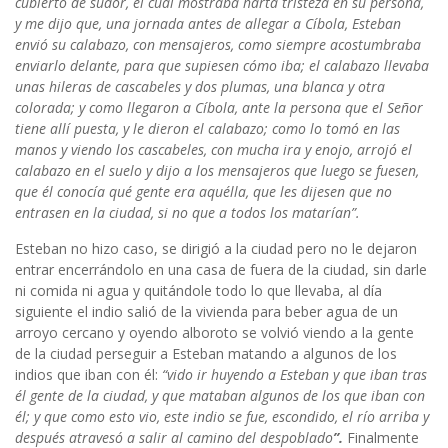
cubierto de sudor, el cual mos­traba harta tristeza en su persona,
y me dijo que, una jornada antes de allegar a Cíbola, Esteban
envió su calabazo, con mensa­jeros, como siempre acostumbraba
enviarlo delante, para que su­piesen cómo iba; el calabazo llevaba
unas hileras de cascabeles y dos plumas, una blanca y otra
colorada; y como llegaron a Cíbola, ante la persona que el Señor
tiene allí puesta, y le dieron el cala­bazo; como lo tomó en las
manos y viendo los cascabeles, con mucha ira y enojo, arrojó el
calabazo en el suelo y dijo a los men­sajeros que luego se fuesen,
que él conocía qué gente era aquélla, que les dijesen que no
entrasen en la ciudad, si no que a todos los matarían”.
Esteban no hizo caso, se dirigió a la ciudad pero no le dejaron
entrar encerrándolo en una casa de fuera de la ciudad, sin darle
ni comida ni agua y quitándole todo lo que llevaba, al día
siguiente el indio salió de la vivienda para beber agua de un
arroyo cercano y oyendo alboroto se volvió viendo a la gente
de la ciudad perseguir a Esteban matando a algunos de los
indios que iban con él:
“vido ir huyendo a Esteban y que iban tras
él gente de la ciudad, y que mataban algunos de los que iban con
él; y que como esto vio, este indio se fue, escondido, el río arriba y
después atravesó a salir al camino del despoblado
”.
Finalmente