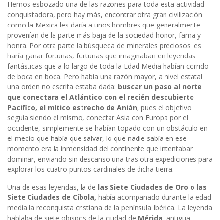
Hemos esbozado una de las razones para toda esta actividad
conquistadora, pero hay más, encontrar otra gran civilización
como la Mexica les daría a unos hombres que generalmente
provenían de la parte más baja de la sociedad honor, fama y
honra. Por otra parte la búsqueda de minerales preciosos les
haría ganar fortunas, fortunas que imaginaban en leyendas
fantásticas que a lo largo de toda la Edad Media habían corrido
de boca en boca. Pero había una razón mayor, a nivel estatal
una orden no escrita estaba dada:
buscar un paso al norte
que conectara el Atlántico con el recién descubierto
Pacifico,
el mítico estrecho de Anián,
pues el objetivo
seguía siendo el mismo, conectar Asia con Europa por el
occidente, simplemente se habían topado con un obstáculo en
el medio que había que salvar, lo que nadie sabía en ese
momento era la inmensidad del continente que intentaban
dominar, enviando sin descanso una tras otra expediciones para
explorar los cuatro puntos cardinales de dicha tierra.
Una de esas leyendas, la de
las Siete Ciudades de Oro o las
Siete Ciudades de Cíbola,
había acompañado durante la edad
media la reconquista cristiana de la península Ibérica. La leyenda
hablaba de siete obispos de la ciudad de
Mérida
, antigua