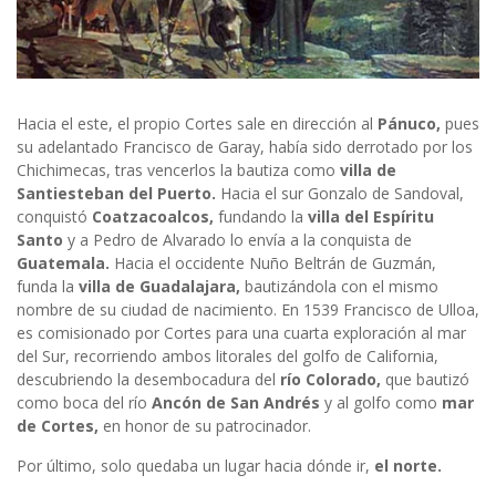
Hacia el este, el propio Cortes sale en dirección al
Pánuco,
pues
su adelantado Francisco de Garay, había sido derrotado por los
Chichimecas, tras vencerlos la bautiza como
villa de
Santiesteban del Puerto.
Hacia el sur Gonzalo de Sandoval,
conquistó
Coatzacoalcos,
fundando la
villa del Espíritu
Santo
y a Pedro de Alvarado lo envía a la conquista de
Guatemala.
Hacia el occidente Nuño Beltrán de Guzmán,
funda la
villa de Guadalajara,
bautizándola con el mismo
nombre de su ciudad de nacimiento. En 1539 Francisco de Ulloa,
es comisionado por Cortes para una cuarta exploración al mar
del Sur, recorriendo ambos litorales del golfo de California,
descubriendo la desembocadura del
río Colorado,
que bautizó
como boca del río
Ancón de San Andrés
y al golfo como
mar
de Cortes,
en honor de su patrocinador.
Por último, solo quedaba un lugar hacia dónde ir,
el
norte.