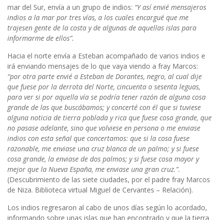
mar del Sur, envía a un grupo de indios:
“Y así envié mensajeros
indios a la mar por tres vías, a los cuales encargué que me
trajesen gente de la costa y de algunas de aquellas islas para
informarme de ellos”.
Hacia el norte envía a Esteban acompañado de varios indios e
irá enviando mensajes de lo que vaya viendo a fray Marcos:
“por otra parte envié a Esteban de Dorantes, negro, al cual dije
que fuese por la derrota del Norte, cincuenta o sesenta leguas,
para ver si por aquella vía se podría tener razón de alguna cosa
grande de las que buscábamos; y concerté con él que si tuviese
alguna noticia de tierra poblada y rica que fuese cosa grande, que
no pasase adelante, sino que volviese en persona o me enviase
indios con esta señal que concertamos: que si la cosa fuese
razonable, me enviase una cruz blanca de un palmo; y si fuese
cosa grande, la enviase de dos palmos; y si fuese cosa mayor y
mejor que la Nueva España, me enviase una gran cruz.”.
(Descubrimiento de las siete ciudades, por el padre fray Marcos
de Niza. Biblioteca virtual Miguel de Cervantes – Relación).
Los indios regresaron al cabo de unos días según lo acordado,
informando sobre unas islas que han encontrado y que la tierra