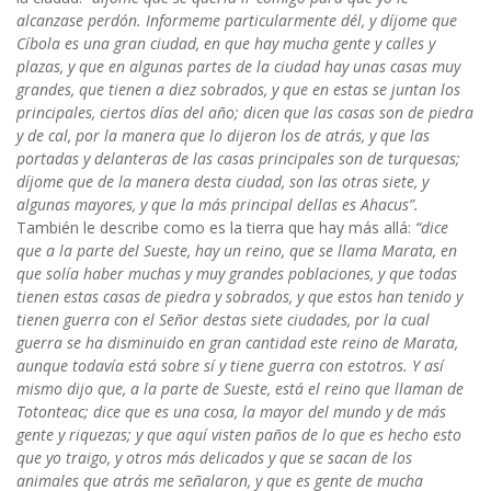
alcanzase perdón. Informeme particularmente dél, y díjome que
Cíbola es una gran ciudad, en que hay mucha gente y calles y
plazas, y que en algunas partes de la ciudad hay unas casas muy
grandes, que tienen a diez sobrados, y que en estas se juntan los
principales, ciertos días del año; dicen que las casas son de piedra
y de cal, por la manera que lo dijeron los de atrás, y que las
portadas y delanteras de las casas principales son de turquesas;
díjome que de la manera desta ciudad, son las otras siete, y
algunas mayores, y que la más principal dellas es Ahacus”.
También le describe como es la tierra que hay más allá:
“dice
que a la parte del Sueste, hay un reino, que se llama Marata, en
que solía haber muchas y muy grandes poblaciones, y que todas
tienen estas casas de piedra y sobrados, y que estos han tenido y
tienen guerra con el Señor destas siete ciudades, por la cual
guerra se ha disminuido en gran cantidad este reino de Marata,
aunque todavía está sobre sí y tiene guerra con estotros. Y así
mismo dijo que, a la parte de Sueste, está el reino que llaman de
Totonteac; dice que es una cosa, la mayor del mundo y de más
gente y riquezas; y que aquí visten paños de lo que es hecho esto
que yo traigo, y otros más delicados y que se sacan de los
animales que atrás me señalaron, y que es gente de mucha