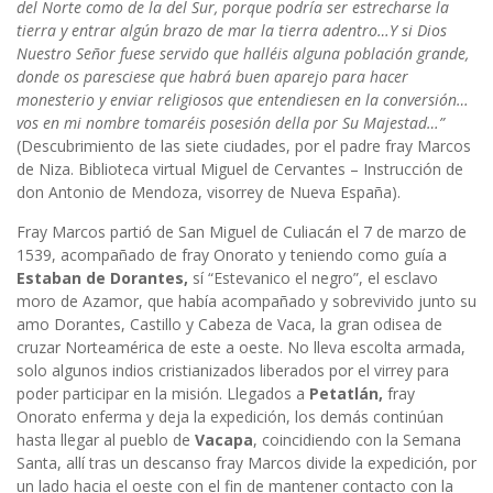
del Norte como de la del Sur, porque podría ser estrecharse la
tierra y entrar algún brazo de mar la tierra adentro…Y si Dios
Nuestro Señor fuese servido que halléis alguna población grande,
donde os paresciese que habrá buen aparejo para hacer
monesterio y enviar religiosos que entendiesen en la conversión…
vos en mi nombre tomaréis posesión della por Su Majestad…”
(Descubrimiento de las siete ciudades, por el padre fray Marcos
de Niza. Biblioteca virtual Miguel de Cervantes – Instrucción de
don Antonio de Mendoza, visorrey de Nueva España).
Fray Marcos partió de San Miguel de Culiacán el 7 de marzo de
1539, acompañado de fray Onorato y teniendo como guía a
Estaban de Dorantes,
sí “Estevanico el negro”, el esclavo
moro de Azamor, que había acompañado y sobrevivido junto su
amo Dorantes, Castillo y Cabeza de Vaca, la gran odisea de
cruzar Norteamérica de este a oeste. No lleva escolta armada,
solo algunos indios cristianizados liberados por el virrey para
poder participar en la misión. Llegados a
Petatlán,
fray
Onorato enferma y deja la expedición, los demás continúan
hasta llegar al pueblo de
Vacapa
, coincidiendo con la Semana
Santa, allí tras un descanso fray Marcos divide la expedición, por
un lado hacia el oeste con el fin de mantener contacto con la