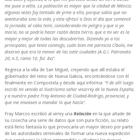
me puse a vella. La población es mayor que la cibdad de México;
algunas vezes fuy tentado de yrme a ella, porque sabía que no
aventuraba sino la vida, y esta ofrescí a Dios el día que comencé
la jornada; al cabo temí, considerando mi peligro y que si yo
moría, no se podría hacer razón desta tierra, que a mi ver es la
mayor y mejor de todas las descubiertas. Diziendo yo a los
principales, que tenía conmigo, cuán bien me parescía Cíbola, me
dixeron que era la menor de las siete ciudades (A.G.I. Patronato
20, n.5, ramo 10. fol. 8v)”.
Regresa a la villa de San Miguel, creyendo que allí estaba el
gobernador del reino de Nueva Galicia, encontrándose con él
finalmente en Compostela y desde aquí informa:
“Y de allí luego
escribí mi venida al Ilustrí­simo señor visorrey de la Nueva España,
y a nuestro padre Fray Antonio de Ciudad-Rodrigo, provincial, y
que me enviasen a mandar lo que hacía”.
Fray Marcos escribió al virrey una
Relación
en la que añade de
su cosecha una serie de datos que son pura ficción, su relato
está lleno fantasía lo que provocaría un mayor deseo por parte
de las autoridades virreinales de formar una nueva expedición
que concluyera la labor emprendida y añadiera las nuevas