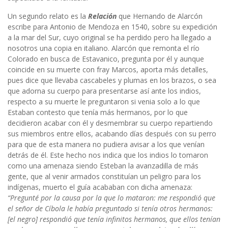
Un segundo relato es la
Relación
que Hernando de Alarcón
escribe para Antonio de Mendoza en 1540, sobre su expedición
a la mar del Sur, cuyo original se ha perdido pero ha llegado a
nosotros una copia en italiano. Alarcón que remonta el río
Colorado en busca de Estavanico, pregunta por él y aunque
coincide en su muerte con fray Marcos, aporta más detalles,
pues dice que llevaba cascabeles y plumas en los brazos, o sea
que adorna su cuerpo para presentarse así ante los indios,
respecto a su muerte le preguntaron si venia solo a lo que
Estaban contesto que tenía más hermanos, por lo que
decidieron acabar con él y desmembrar su cuerpo repartiendo
sus miembros entre ellos, acabando días después con su perro
para que de esta manera no pudiera avisar a los que venían
detrás de él. Este hecho nos indica que los indios lo tomaron
como una amenaza siendo Esteban la avanzadilla de más
gente, que al venir armados constituían un peligro para los
indígenas, muerto el guía acababan con dicha amenaza:
“Pregunté por la causa por la que lo mataron: me respondió que
el señor de Cíbola le había preguntado si tenía otros hermanos:
[el negro] respondió que tenía infinitos hermanos, que ellos tenían