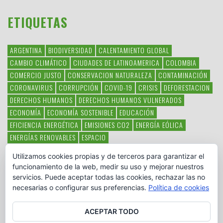
ETIQUETAS
ARGENTINA
BIODIVERSIDAD
CALENTAMIENTO GLOBAL
CAMBIO CLIMÁTICO
CIUDADES DE LATINOAMERICA
COLOMBIA
COMERCIO JUSTO
CONSERVACION NATURALEZA
CONTAMINACIÓN
CORONAVIRUS
CORRUPCIÓN
COVID-19
CRISIS
DEFORESTACION
DERECHOS HUMANOS
DERECHOS HUMANOS VULNERADOS
ECONOMÍA
ECONOMÍA SOSTENIBLE
EDUCACIÓN
EFICIENCIA ENERGÉTICA
EMISIONES CO2
ENERGÍA EÓLICA
ENERGÍAS RENOVABLES
ESPACIO
ESPECIES EN PELIGRO DE EXTINCIÓN
FAUNA LATINOAMERICANA
Utilizamos cookies propias y de terceros para garantizar el
HAMBRE
LATINOAMÉRICA
MEDIO AMBIENTE
MÉXICO
funcionamiento de la web, medir su uso y mejorar nuestros
OBJETIVOS DEL MILENIO
ONGS
PAZ
POBREZA
POESÍA
POLITICA
servicios. Puede aceptar todas las cookies, rechazar las no
PUEBLOS INDÍGENAS
RSC
RSE
SOBERANÍA ALIMENTARIA
necesarias o configurar sus preferencias.
Política de cookies
SOLIDARIDAD
SOSTENIBILIDAD
TECNOLOGÍA
VERTIDO PETROLEO
VIOLENCIA DE GÉNERO.
ACEPTAR TODO