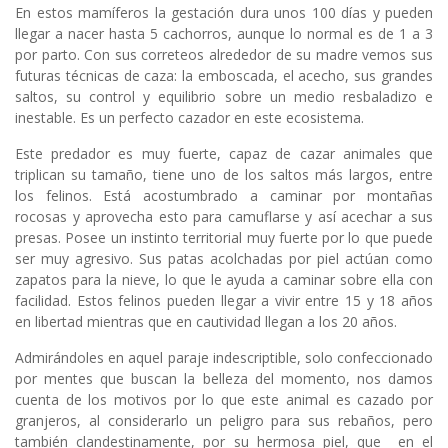
En estos mamíferos la gestación dura unos 100 días y pueden
llegar a nacer hasta 5 cachorros, aunque lo normal es de 1 a 3
por parto. Con sus correteos alrededor de su madre vemos sus
futuras técnicas de caza: la emboscada, el acecho, sus grandes
saltos, su control y equilibrio sobre un medio resbaladizo e
inestable. Es un perfecto cazador en este ecosistema.
Este predador es muy fuerte, capaz de cazar animales que
triplican su tamaño, tiene uno de los saltos más largos, entre
los felinos. Está acostumbrado a caminar por montañas
rocosas y aprovecha esto para camuflarse y así acechar a sus
presas. Posee un instinto territorial muy fuerte por lo que puede
ser muy agresivo. Sus patas acolchadas por piel actúan como
zapatos para la nieve, lo que le ayuda a caminar sobre ella con
facilidad. Estos felinos pueden llegar a vivir entre 15 y 18 años
en libertad mientras que en cautividad llegan a los 20 años.
Admirándoles en aquel paraje indescriptible, solo confeccionado
por mentes que buscan la belleza del momento, nos damos
cuenta de los motivos por lo que este animal es cazado por
granjeros, al considerarlo un peligro para sus rebaños, pero
también clandestinamente, por su hermosa piel, que en el