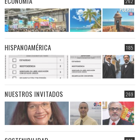
ECONOMIA
262
HISPANOAMÉRICA
185
NUESTROS INVITADOS
269