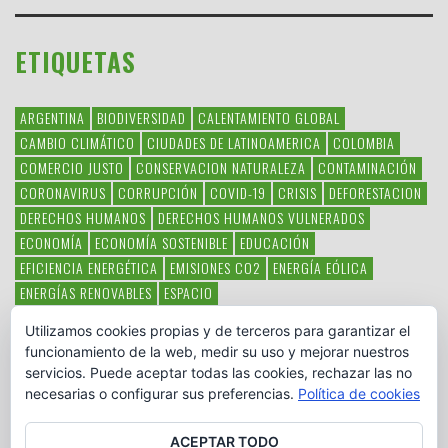
ETIQUETAS
ARGENTINA
BIODIVERSIDAD
CALENTAMIENTO GLOBAL
CAMBIO CLIMÁTICO
CIUDADES DE LATINOAMERICA
COLOMBIA
COMERCIO JUSTO
CONSERVACION NATURALEZA
CONTAMINACIÓN
CORONAVIRUS
CORRUPCIÓN
COVID-19
CRISIS
DEFORESTACION
DERECHOS HUMANOS
DERECHOS HUMANOS VULNERADOS
ECONOMÍA
ECONOMÍA SOSTENIBLE
EDUCACIÓN
EFICIENCIA ENERGÉTICA
EMISIONES CO2
ENERGÍA EÓLICA
ENERGÍAS RENOVABLES
ESPACIO
ESPECIES EN PELIGRO DE EXTINCIÓN
FAUNA LATINOAMERICANA
Utilizamos cookies propias y de terceros para garantizar el
HAMBRE
LATINOAMÉRICA
MEDIO AMBIENTE
MÉXICO
funcionamiento de la web, medir su uso y mejorar nuestros
OBJETIVOS DEL MILENIO
ONGS
PAZ
POBREZA
POESÍA
POLITICA
servicios. Puede aceptar todas las cookies, rechazar las no
PUEBLOS INDÍGENAS
RSC
RSE
SOBERANÍA ALIMENTARIA
necesarias o configurar sus preferencias.
Política de cookies
SOLIDARIDAD
SOSTENIBILIDAD
TECNOLOGÍA
VERTIDO PETROLEO
VIOLENCIA DE GÉNERO.
ACEPTAR TODO