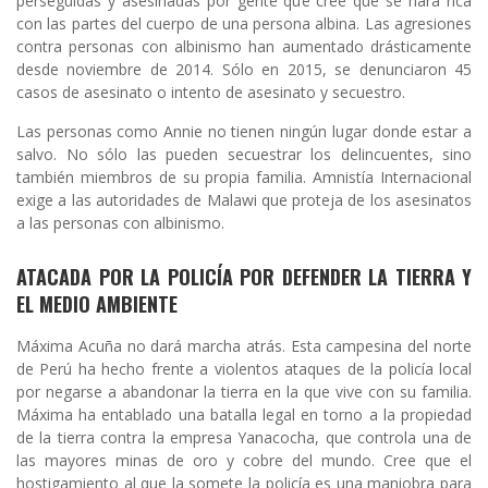
perseguidas y asesinadas por gente que cree que se hará rica
con las partes del cuerpo de una persona albina. Las agresiones
contra personas con albinismo han aumentado drásticamente
desde noviembre de 2014. Sólo en 2015, se denunciaron 45
casos de asesinato o intento de asesinato y secuestro.
Las personas como Annie no tienen ningún lugar donde estar a
salvo. No sólo las pueden secuestrar los delincuentes, sino
también miembros de su propia familia. Amnistía Internacional
exige a las autoridades de Malawi que proteja de los asesinatos
a las personas con albinismo.
ATACADA POR LA POLICÍA POR DEFENDER LA TIERRA Y
EL MEDIO AMBIENTE
Máxima Acuña no dará marcha atrás. Esta campesina del norte
de Perú ha hecho frente a violentos ataques de la policía local
por negarse a abandonar la tierra en la que vive con su familia.
Máxima ha entablado una batalla legal en torno a la propiedad
de la tierra contra la empresa Yanacocha, que controla una de
las mayores minas de oro y cobre del mundo. Cree que el
hostigamiento al que la somete la policía es una maniobra para