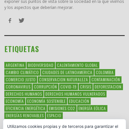
exponer sus puntos de vista sobre la sociedad en la que vivimos
y los aspectos que deberían mejorar.
ETIQUETAS
ARGENTINA
BIODIVERSIDAD
CALENTAMIENTO GLOBAL
CAMBIO CLIMÁTICO
CIUDADES DE LATINOAMERICA
COLOMBIA
COMERCIO JUSTO
CONSERVACION NATURALEZA
CONTAMINACIÓN
CORONAVIRUS
CORRUPCIÓN
COVID-19
CRISIS
DEFORESTACION
DERECHOS HUMANOS
DERECHOS HUMANOS VULNERADOS
ECONOMÍA
ECONOMÍA SOSTENIBLE
EDUCACIÓN
EFICIENCIA ENERGÉTICA
EMISIONES CO2
ENERGÍA EÓLICA
ENERGÍAS RENOVABLES
ESPACIO
ESPECIES EN PELIGRO DE EXTINCIÓN
FAUNA LATINOAMERICANA
Utilizamos cookies propias y de terceros para garantizar el