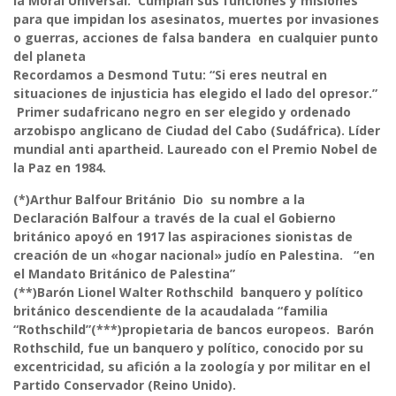
la Moral Universal. Cumplan sus funciones y misiones
para que impidan los asesinatos, muertes por invasiones
o guerras, acciones de falsa bandera en cualquier punto
del planeta
Recordamos a Desmond Tutu: “Si eres neutral en
situaciones de injusticia has elegido el lado del opresor.”
Primer sudafricano negro en ser elegido y ordenado
arzobispo anglicano de Ciudad del Cabo (Sudáfrica). Líder
mundial anti apartheid. Laureado con el Premio Nobel de
la Paz en 1984.
(*)Arthur Balfour Británio Dio su nombre a la
Declaración Balfour a través de la cual el Gobierno
británico apoyó en 1917 las aspiraciones sionistas de
creación de un «hogar nacional» judío en Palestina. “en
el Mandato Británico de Palestina”
(**)Barón Lionel Walter Rothschild banquero y político
británico descendiente de la acaudalada “familia
“Rothschild”(***)propietaria de bancos europeos. Barón
Rothschild, fue un banquero y político, conocido por su
excentricidad, su afición a la zoología y por militar en el
Partido Conservador (Reino Unido).