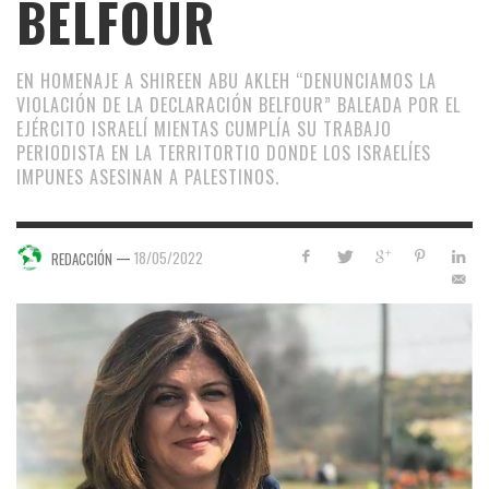
BELFOUR
EN HOMENAJE A SHIREEN ABU AKLEH “DENUNCIAMOS LA
VIOLACIÓN DE LA DECLARACIÓN BELFOUR” BALEADA POR EL
EJÉRCITO ISRAELÍ MIENTAS CUMPLÍA SU TRABAJO
PERIODISTA EN LA TERRITORTIO DONDE LOS ISRAELÍES
IMPUNES ASESINAN A PALESTINOS.
—
18/05/2022
REDACCIÓN