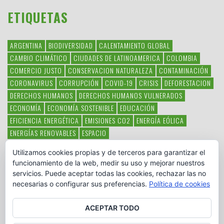
ETIQUETAS
ARGENTINA
BIODIVERSIDAD
CALENTAMIENTO GLOBAL
CAMBIO CLIMÁTICO
CIUDADES DE LATINOAMERICA
COLOMBIA
COMERCIO JUSTO
CONSERVACION NATURALEZA
CONTAMINACIÓN
CORONAVIRUS
CORRUPCIÓN
COVID-19
CRISIS
DEFORESTACION
DERECHOS HUMANOS
DERECHOS HUMANOS VULNERADOS
ECONOMÍA
ECONOMÍA SOSTENIBLE
EDUCACIÓN
EFICIENCIA ENERGÉTICA
EMISIONES CO2
ENERGÍA EÓLICA
ENERGÍAS RENOVABLES
ESPACIO
ESPECIES EN PELIGRO DE EXTINCIÓN
FAUNA LATINOAMERICANA
Utilizamos cookies propias y de terceros para garantizar el
HAMBRE
LATINOAMÉRICA
MEDIO AMBIENTE
MÉXICO
funcionamiento de la web, medir su uso y mejorar nuestros
OBJETIVOS DEL MILENIO
ONGS
PAZ
POBREZA
POESÍA
POLITICA
servicios. Puede aceptar todas las cookies, rechazar las no
PUEBLOS INDÍGENAS
RSC
RSE
SOBERANÍA ALIMENTARIA
necesarias o configurar sus preferencias.
Política de cookies
SOLIDARIDAD
SOSTENIBILIDAD
TECNOLOGÍA
VERTIDO PETROLEO
VIOLENCIA DE GÉNERO.
ACEPTAR TODO