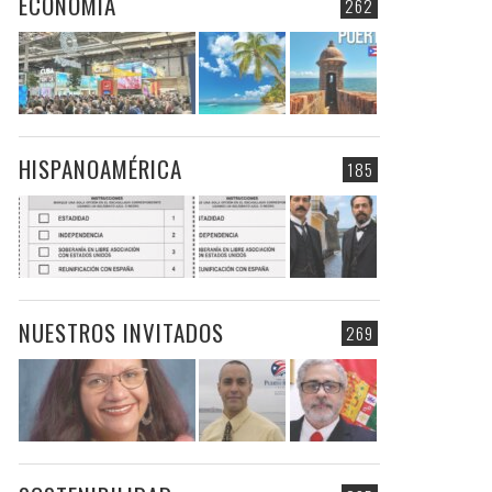
ECONOMIA
262
HISPANOAMÉRICA
185
NUESTROS INVITADOS
269