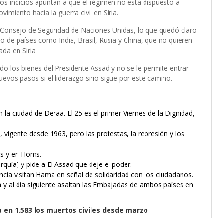
 los indicios apuntan a que el régimen no está dispuesto a
ovimiento hacia la guerra civil en Siria.
 Consejo de Seguridad de Naciones Unidas, lo que quedó claro
to de países como India, Brasil, Rusia y China, que no quieren
da en Siria.
do los bienes del Presidente Assad y no se le permite entrar
uevos pasos si el liderazgo sirio sigue por este camino.
n la ciudad de Deraa. El 25 es el primer Viernes de la Dignidad,
 vigente desde 1963, pero las protestas, la represión y los
ias y en Homs.
urquía) y pide a El Assad que deje el poder.
ncia visitan Hama en señal de solidaridad con los ciudadanos.
 y al día siguiente asaltan las Embajadas de ambos países en
a en 1.583 los muertos civiles desde marzo