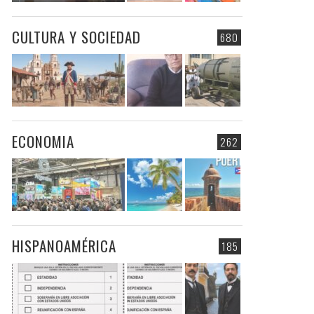
CULTURA Y SOCIEDAD
680
ECONOMIA
262
HISPANOAMÉRICA
185