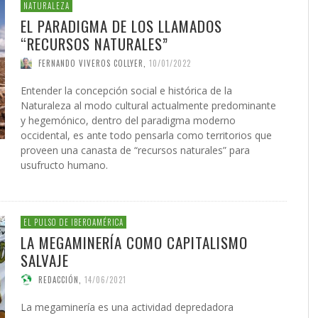
 DE LA GUERRA CONTRA
AS
ATIVA LEGISLATIVA DE UNA
NVIERTEN EN UNA
PRESIDENTE DE LA INICIATIV
INICIATIVA LEGISLATIVA DE 
(XI)
2026
EL NACIMIENTO DEL SOLARI
NATURALEZA
É JAVIER AGUILERA FRAGOSO
IN CARDOZO
,
29/06/2026
,
SERGIO FERRARI
,
22/07/2026
CIÓN PARA EL FUTURO
FORMA GLOBAL DEL
NACIONAL PUERTO RICO Y E
COALICIÓN PARA EL FUTURO
026
EL PARADIGMA DE LOS LLAMADOS
ACCIÓN
,
22/05/2026
ONG OTROMUNDOESPOSIBLE
CARLOS GARCÍA GUERRERO
LENIN CARDOZO
,
10/06/2026
,
10/12/
,
23/0
ICO DE PUERTO RICO (II)
SMO
POLÍTICO DE PUERTO RICO (I
GIO FERRARI
,
28/07/2026
REDACCIÓN
,
18/05/2026
“RECURSOS NATURALES”
IN ORTÍZ
LOS GARCÍA GUERRERO
,
24/07/2026
,
02/02/2026
EDWIN ORTÍZ
,
21/07/2026
FERNANDO VIVEROS COLLYER
,
10/01/2022
Entender la concepción social e histórica de la
Naturaleza al modo cultural actualmente predominante
y hegemónico, dentro del paradigma moderno
occidental, es ante todo pensarla como territorios que
proveen una canasta de “recursos naturales” para
usufructo humano.
EL PULSO DE IBEROAMÉRICA
LA MEGAMINERÍA COMO CAPITALISMO
SALVAJE
REDACCIÓN
,
14/06/2021
La megaminería es una actividad depredadora