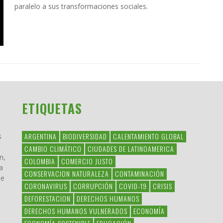
paralelo a sus transformaciones sociales.
ETIQUETAS
ARGENTINA
BIODIVERSIDAD
CALENTAMIENTO GLOBAL
s
CAMBIO CLIMÁTICO
CIUDADES DE LATINOAMERICA
n,
COLOMBIA
COMERCIO JUSTO
a
CONSERVACION NATURALEZA
CONTAMINACIÓN
ue
CORONAVIRUS
CORRUPCIÓN
COVID-19
CRISIS
DEFORESTACION
DERECHOS HUMANOS
DERECHOS HUMANOS VULNERADOS
ECONOMÍA