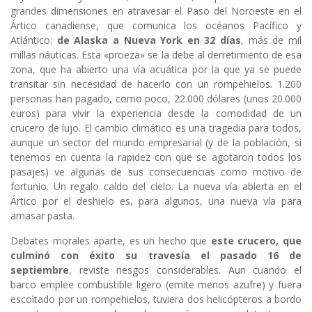
grandes dimensiones en atravesar el Paso del Noroeste en el
Ártico canadiense, que comunica los océanos Pacífico y
Atlántico:
de Alaska a Nueva York en 32 días
, más de mil
millas náuticas. Esta «proeza» se la debe al derretimiento de esa
zona, que ha abierto una vía acuática por la que ya se puede
transitar sin necesidad de hacerlo con un rompehielos. 1.200
personas han pagado, como poco, 22.000 dólares (unos 20.000
euros) para vivir la experiencia desde la comodidad de un
crucero de lujo. El cambio climático es una tragedia para todos,
aunque un sector del mundo empresarial (y de la población, si
tenemos en cuenta la rapidez con que se agotaron todos los
pasajes) ve algunas de sus consecuencias como motivo de
fortunio. Un regalo caído del cielo. La nueva vía abierta en el
Ártico por el deshielo es, para algunos, una nueva vía para
amasar pasta.
Debates morales aparte, es un hecho que
este crucero, que
culminó con éxito su travesía el pasado 16 de
septiembre
, reviste riesgos considerables. Aun cuando el
barco emplee combustible ligero (emite menos azufre) y fuera
escoltado por un rompehielos, tuviera dos helicópteros a bordo