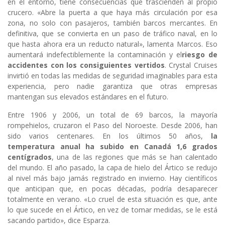
en el entorno, tiene consecuencias que trascienden al propio
crucero. «Abre la puerta a que haya más circulación por esa
zona, no solo con pasajeros, también barcos mercantes. En
definitiva, que se convierta en un paso de tráfico naval, en lo
que hasta ahora era un reducto natural», lamenta Marcos. Eso
aumentará indefectiblemente la contaminación y el
riesgo de
accidentes con los consiguientes vertidos
. Crystal Cruises
invirtió en todas las medidas de seguridad imaginables para esta
experiencia, pero nadie garantiza que otras empresas
mantengan sus elevados estándares en el futuro.
Entre 1906 y 2006, un total de 69 barcos, la mayoría
rompehielos, cruzaron el Paso del Noroeste. Desde 2006, han
sido varios centenares. En los últimos 50 años,
la
temperatura anual ha subido en Canadá 1,6 grados
centígrados
, una de las regiones que más se han calentado
del mundo. El año pasado, la capa de hielo del Ártico se redujo
al nivel más bajo jamás registrado en invierno. Hay científicos
que anticipan que, en pocas décadas, podría desaparecer
totalmente en verano. «Lo cruel de esta situación es que, ante
lo que sucede en el Ártico, en vez de tomar medidas, se le está
sacando partido», dice Esparza.