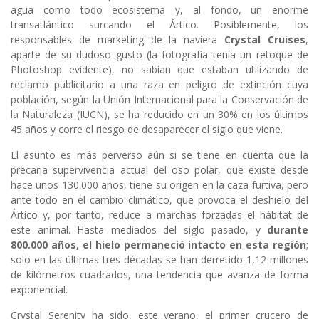
agua como todo ecosistema y, al fondo, un enorme
transatlántico surcando el Ártico. Posiblemente, los
responsables de marketing de la naviera
Crystal Cruises
,
aparte de su dudoso gusto (la fotografía tenía un retoque de
Photoshop evidente), no sabían que estaban utilizando de
reclamo publicitario a una raza en peligro de extinción cuya
población, según la Unión Internacional para la Conservación de
la Naturaleza (IUCN), se ha reducido en un 30% en los últimos
45 años y corre el riesgo de desaparecer el siglo que viene.
El asunto es más perverso aún si se tiene en cuenta que la
precaria supervivencia actual del oso polar, que existe desde
hace unos 130.000 años, tiene su origen en la caza furtiva, pero
ante todo en el cambio climático, que provoca el deshielo del
Ártico y, por tanto, reduce a marchas forzadas el hábitat de
este animal. Hasta mediados del siglo pasado, y
durante
800.000 años, el hielo permaneció intacto en esta región
;
solo en las últimas tres décadas se han derretido 1,12 millones
de kilómetros cuadrados, una tendencia que avanza de forma
exponencial.
Crystal Serenity ha sido, este verano, el primer crucero de