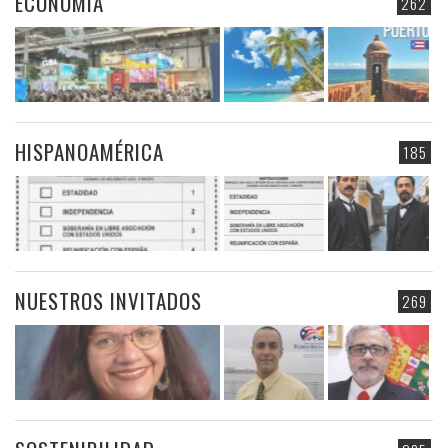
ECONOMIA
262
HISPANOAMÉRICA
185
NUESTROS INVITADOS
269