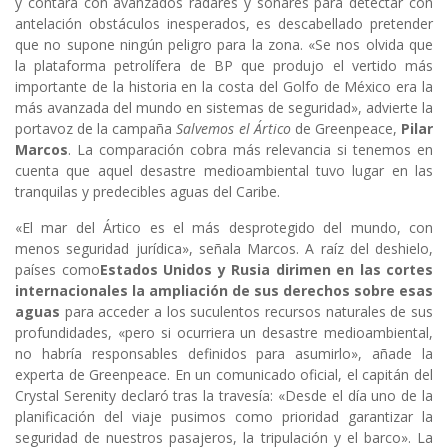
y contara con avanzados radares y sónares para detectar con
antelación obstáculos inesperados, es descabellado pretender
que no supone ningún peligro para la zona. «Se nos olvida que
la plataforma petrolífera de BP que produjo el vertido más
importante de la historia en la costa del Golfo de México era la
más avanzada del mundo en sistemas de seguridad», advierte la
portavoz de la campaña
Salvemos el Ártico
de Greenpeace,
Pilar
Marcos
. La comparación cobra más relevancia si tenemos en
cuenta que aquel desastre medioambiental tuvo lugar en las
tranquilas y predecibles aguas del Caribe.
«El mar del Ártico es el más desprotegido del mundo, con
menos seguridad jurídica», señala Marcos. A raíz del deshielo,
países como
Estados Unidos y Rusia dirimen en las cortes
internacionales la ampliación de sus derechos sobre esas
aguas
para acceder a los suculentos recursos naturales de sus
profundidades, «pero si ocurriera un desastre medioambiental,
no habría responsables definidos para asumirlo», añade la
experta de Greenpeace. En un comunicado oficial, el capitán del
Crystal Serenity declaró tras la travesía: «Desde el día uno de la
planificación del viaje pusimos como prioridad garantizar la
seguridad de nuestros pasajeros, la tripulación y el barco». La