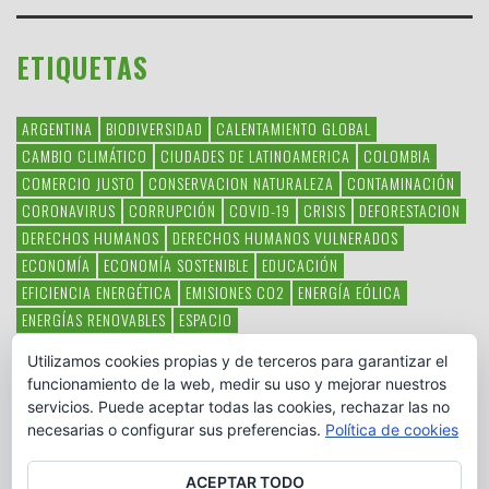
ETIQUETAS
ARGENTINA
BIODIVERSIDAD
CALENTAMIENTO GLOBAL
CAMBIO CLIMÁTICO
CIUDADES DE LATINOAMERICA
COLOMBIA
COMERCIO JUSTO
CONSERVACION NATURALEZA
CONTAMINACIÓN
CORONAVIRUS
CORRUPCIÓN
COVID-19
CRISIS
DEFORESTACION
DERECHOS HUMANOS
DERECHOS HUMANOS VULNERADOS
ECONOMÍA
ECONOMÍA SOSTENIBLE
EDUCACIÓN
EFICIENCIA ENERGÉTICA
EMISIONES CO2
ENERGÍA EÓLICA
ENERGÍAS RENOVABLES
ESPACIO
ESPECIES EN PELIGRO DE EXTINCIÓN
FAUNA LATINOAMERICANA
Utilizamos cookies propias y de terceros para garantizar el
HAMBRE
LATINOAMÉRICA
MEDIO AMBIENTE
MÉXICO
funcionamiento de la web, medir su uso y mejorar nuestros
OBJETIVOS DEL MILENIO
ONGS
PAZ
POBREZA
POESÍA
POLITICA
servicios. Puede aceptar todas las cookies, rechazar las no
PUEBLOS INDÍGENAS
RSC
RSE
SOBERANÍA ALIMENTARIA
necesarias o configurar sus preferencias.
Política de cookies
SOLIDARIDAD
SOSTENIBILIDAD
TECNOLOGÍA
VERTIDO PETROLEO
VIOLENCIA DE GÉNERO.
ACEPTAR TODO