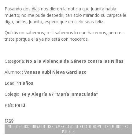
Pasando dos días nos dieron la noticia que Juanita había
muerto; no me pude despedir, tan solo mirando su carpeta le
digo, adiós, Juanita, espero que en cielo seas feliz.
Quizás no sabemos, o si sabemos lo que hacemos, pero es
triste porque ella ya no está con nosotros.
Categoría:
No a la Violencia de Género contra las Niñas
Alumno: :
Vanesa Rubi Nieva Garcilazo
Edad:
11 años
Colegio:
Fe y Alegría 67 “María Inmaculada”
País:
Perú
TAGS:
VIII CONCURSO INFANTIL IBEROAMERICANO DE RELATO BREVE OTRO MUNDO ES
POSIBLE