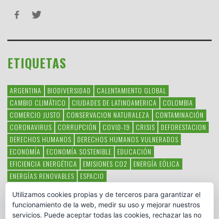
ETIQUETAS
ARGENTINA
BIODIVERSIDAD
CALENTAMIENTO GLOBAL
CAMBIO CLIMÁTICO
CIUDADES DE LATINOAMERICA
COLOMBIA
COMERCIO JUSTO
CONSERVACION NATURALEZA
CONTAMINACIÓN
CORONAVIRUS
CORRUPCIÓN
COVID-19
CRISIS
DEFORESTACION
DERECHOS HUMANOS
DERECHOS HUMANOS VULNERADOS
ECONOMÍA
ECONOMÍA SOSTENIBLE
EDUCACIÓN
EFICIENCIA ENERGÉTICA
EMISIONES CO2
ENERGÍA EÓLICA
ENERGÍAS RENOVABLES
ESPACIO
ESPECIES EN PELIGRO DE EXTINCIÓN
FAUNA LATINOAMERICANA
Utilizamos cookies propias y de terceros para garantizar el
HAMBRE
LATINOAMÉRICA
MEDIO AMBIENTE
MÉXICO
funcionamiento de la web, medir su uso y mejorar nuestros
OBJETIVOS DEL MILENIO
ONGS
PAZ
POBREZA
POESÍA
POLITICA
servicios. Puede aceptar todas las cookies, rechazar las no