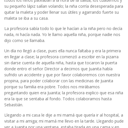
todos los niños pateaban a la hora de la salida, los cuadernos y
su pequeño lápiz salían volando; la niña corría desesperada para
quitar la maleta y poder llenar sus útiles y agarrando fuerte su
maleta se iba a su casa.
La profesora sabía todo lo que le hacían a la niña pero no decía
nada, ni hacía nada. Yo le llamo aquella niña, porque nadie nos
dijo como se llamaba.
Un día no llegó a clase, pues ella nunca faltaba y era la primera
en llegar a clase; la profesora comenzó a escribir en la pizarra
sin darse cuenta de aquella niña, hasta que tocaron la puerta
donde entro el señor Director a decirnos que Juanita había
sufrido un accidente y que por favor colaboremos con nuestra
propina, para poder colaborar con las medicinas de Juanita
porque su familia era pobre. Todos nos mirábamos
preguntando quien era Juanita; la profesora explico que esa niña
era la que se sentaba al fondo. Todos colaboramos hasta
Sebastián.
Llegando a mi casa le dije a mi mamá que quería ir al hospital, a
visitar a mi amiga; mi mamá me llevo en la tarde. Llegando pude
ver a Juanita por una ventana, estaba tirada en una cama y en