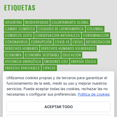
ETIQUETAS
ARGENTINA
BIODIVERSIDAD
CALENTAMIENTO GLOBAL
CAMBIO CLIMÁTICO
CIUDADES DE LATINOAMERICA
COLOMBIA
COMERCIO JUSTO
CONSERVACION NATURALEZA
CONTAMINACIÓN
CORONAVIRUS
CORRUPCIÓN
COVID-19
CRISIS
DEFORESTACION
DERECHOS HUMANOS
DERECHOS HUMANOS VULNERADOS
ECONOMÍA
ECONOMÍA SOSTENIBLE
EDUCACIÓN
EFICIENCIA ENERGÉTICA
EMISIONES CO2
ENERGÍA EÓLICA
ENERGÍAS RENOVABLES
ESPACIO
ESPECIES EN PELIGRO DE EXTINCIÓN
FAUNA LATINOAMERICANA
Utilizamos cookies propias y de terceros para garantizar el
HAMBRE
LATINOAMÉRICA
MEDIO AMBIENTE
MÉXICO
funcionamiento de la web, medir su uso y mejorar nuestros
OBJETIVOS DEL MILENIO
ONGS
PAZ
POBREZA
POESÍA
POLITICA
servicios. Puede aceptar todas las cookies, rechazar las no
PUEBLOS INDÍGENAS
RSC
RSE
SOBERANÍA ALIMENTARIA
necesarias o configurar sus preferencias.
Política de cookies
SOLIDARIDAD
SOSTENIBILIDAD
TECNOLOGÍA
VERTIDO PETROLEO
VIOLENCIA DE GÉNERO.
ACEPTAR TODO