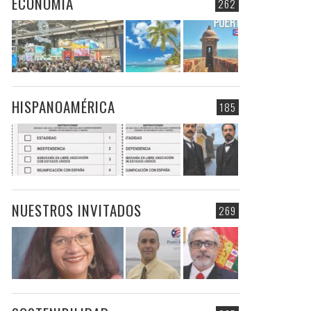
ECONOMIA
262
HISPANOAMÉRICA
185
NUESTROS INVITADOS
269