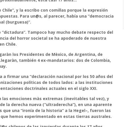
 Chile”,
y la escribo con comillas porque la expresión
apuestas. Para un@s, al parecer, había una “democracia
al (burguesa)”.
e “dictadura”. Tampoco hay mucho debate respecto del
encia del horror societal se ha apoderado de nuestra
en Chile.
garàn los Presidentes de Mèxico, de Argentina, de
. Llegaràn, también 4 ex-mandatarios: dos de Colombia,
uay.
a a firmar una “
declaración nacional por los 50 años del
anizaciones políticas de todos lados: a las instituciones
entaciones doctrinales actuales en el siglo XXI.
n las emociones màs extremas (inevitables tal vez), y
de la derecha nueva (“ultraderecha”), en una aparente
que una “ironía de la historia” a la Hegel–, fueron las
 que hemos experimentado en estas tierras australes.
@s chilenos de las izquierdas durante los 17 años.