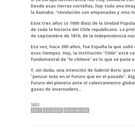
Desde esas tierras norteñas, hay toda una imagi
la llamaba: “
revolución con empanadas y vino t
Esos tres años (o 1000 dìas) de la Unidad Pupul
de toda la historia del Chile republicano. La pr
de septiembre de 1810, de la Independencia nac
Esa vez, hace 200 años, fue España la que salió 
esos tiempos. Hoy, la institución “Chile” està 
fundamental de “lo chileno” es lo que se pone 
Y, sin duda, una intenciòn de Gabriel Boric que 
“
pensar màs en el futuro que en el pasado
”. Al
futuro del planeta ante el calentamiento globa
gases de invernadero…
TAGS:
CHILE
DICTADURA
GOLPE MILITAR