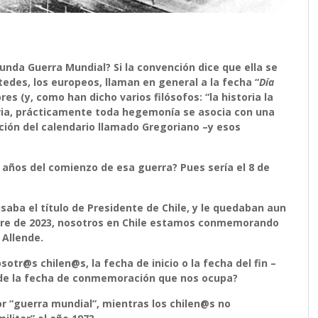
unda Guerra Mundial? Si la convención dice que ella se
tedes, los europeos, llaman en general a la fecha “
Día
es (y, como han dicho varios filósofos: “la historia la
oria, prácticamente toda hegemonía se asocia con una
tución del calendario llamado Gregoriano –y esos
años del comienzo de esa guerra? Pues sería el 8 de
saba el título de Presidente de Chile, y le quedaban aun
bre de 2023, nosotros en Chile estamos conmemorando
 Allende.
tr@s chilen@s, la fecha de inicio o la fecha del fin –
 de la fecha de conmemoración que nos ocupa?
or “guerra mundial”, mientras
los chilen@s no