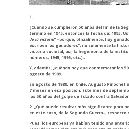
1.
¿Cuàndo se cumplieron 50 años del fin de la Seg
terminó en 1945, entonces la fecha da: 1995. Us
de la victoria
” –porque, oficialmente, hay ganador
escriben los ganadores”; no solamente la hist
victoria societal; asì, la hegemonía de la insti
números, 1945, 1995, etc.)..
Y, ademàs, ¿cuàndo hay que conmemorar los 50 
agosto de 1989.
En agosto de 1989, en Chile, Augusto Pinochet u
7 meses en esa posición. Este mes de septiem
los 50 años del golpe de Estado contra Salvador
2.
¿Què puede resultar màs significante para noso
en este caso, de la Segunda Guerra–, respecto
Pues, los europeos ya habían tenido una anteri