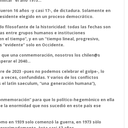
ilitar” el año 1973
…
fueron 16 años -y casi 17-, de dictadura. Solamente en
sidente elegido en un proceso democrático.
filosofante de la historicidad: todas las fechas son
as entre grupos humanos e instituciones
 el tiempo”, y en un “tiempo lineal, progresivo,
es “evidente” solo en Occidente.
n que una conmemoración, nosotros los chilen@s
sperar el 2040…
e de 2023 -pues no podemos celebrar el golpe-, lo
veces, confundidas. Y varios de los conflictos
es el latìn saeculum, “una generación humana”),
onmemoración” para que lo político-hegemònico en ella
e la enormidad que nos sucedió en este país ese
o en 1939 solo comenzó la guerra, en 1973 sòlo
s aproximadamente, èsta casi 17 años…