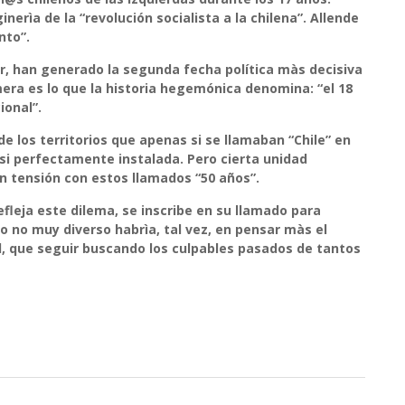
nerìa de la “
revolución socialista a la chilena
”. Allende
into
”.
ar, han generado la segunda fecha política màs decisiva
imera es lo que la historia hegemónica denomina: “el 18
ional”.
de los territorios que apenas si se llamaban “Chile” en
casi perfectamente instalada.
Pero cierta unidad
en tensión con estos llamados “50 años”
.
refleja este dilema, se inscribe en su llamado para
go no muy diverso habrìa, tal vez, en pensar màs el
l, que seguir buscando los culpables pasados de tantos