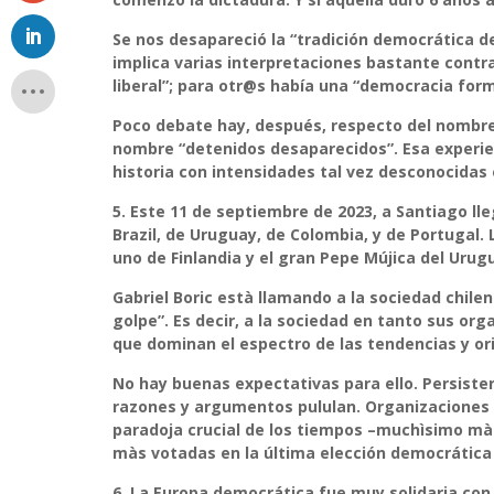
Se nos desapareció la “tradición democrática de
implica varias interpretaciones bastante contr
liberal”; para otr@s había una “democracia form
Poco debate hay, después, respecto del nombr
nombre “
detenidos desaparecidos
”. Esa experi
historia con intensidades tal vez desconocidas 
5.
Este 11 de septiembre de 2023, a Santiago lle
Brazil, de Uruguay, de Colombia, y de Portugal
uno de Finlandia y el gran Pepe Mújica del Urug
Gabriel Boric està llamando a la sociedad chilen
golpe
”. Es decir, a la sociedad en tanto sus org
que dominan el espectro de las tendencias y ori
No hay buenas expectativas para ello. Persiste
razones y argumentos pululan. Organizaciones 
paradoja crucial de los tiempos –muchìsimo màs 
màs votadas en la última elección democrática
6.
La Europa democrática fue muy solidaria con l