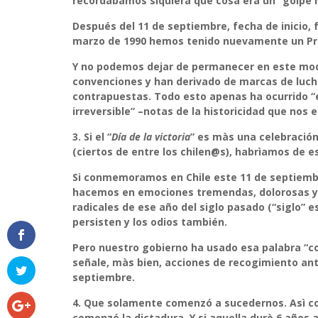
recordábamos siquiera què cosa era un “golpe m
Después del 11 de septiembre, fecha de inicio, 
marzo de 1990 hemos tenido nuevamente un Pre
Y no podemos dejar de permanecer en este modo 
convenciones y han derivado de marcas de luch
contrapuestas. Todo esto apenas ha ocurrido “en
irreversible” –notas de la historicidad que nos 
3.
Si el “
Día de la victoria
” es màs una celebració
(ciertos de entre los chilen@s), habrìamos de e
Si conmemoramos en Chile este 11 de septiembr
hacemos en emociones tremendas, dolorosas y a 
radicales de ese año del siglo pasado (“siglo” 
persisten y los odios también.
Pero nuestro gobierno ha usado esa palabra “c
señale, màs bien, acciones de recogimiento ant
septiembre.
4.
Que solamente comenzó a sucedernos. Asì com
comenzó la dictadura. Y si aquella durò 6 año