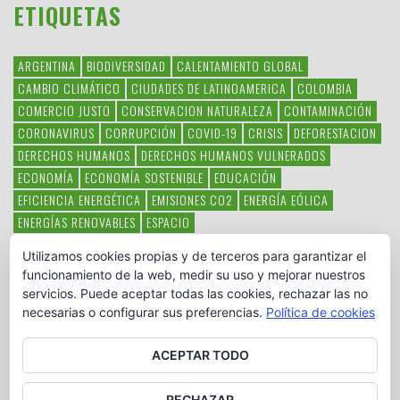
ETIQUETAS
ARGENTINA
BIODIVERSIDAD
CALENTAMIENTO GLOBAL
CAMBIO CLIMÁTICO
CIUDADES DE LATINOAMERICA
COLOMBIA
COMERCIO JUSTO
CONSERVACION NATURALEZA
CONTAMINACIÓN
CORONAVIRUS
CORRUPCIÓN
COVID-19
CRISIS
DEFORESTACION
DERECHOS HUMANOS
DERECHOS HUMANOS VULNERADOS
ECONOMÍA
ECONOMÍA SOSTENIBLE
EDUCACIÓN
EFICIENCIA ENERGÉTICA
EMISIONES CO2
ENERGÍA EÓLICA
ENERGÍAS RENOVABLES
ESPACIO
ESPECIES EN PELIGRO DE EXTINCIÓN
FAUNA LATINOAMERICANA
Utilizamos cookies propias y de terceros para garantizar el
HAMBRE
LATINOAMÉRICA
MEDIO AMBIENTE
MÉXICO
funcionamiento de la web, medir su uso y mejorar nuestros
OBJETIVOS DEL MILENIO
ONGS
PAZ
POBREZA
POESÍA
POLITICA
servicios. Puede aceptar todas las cookies, rechazar las no
PUEBLOS INDÍGENAS
RSC
RSE
SOBERANÍA ALIMENTARIA
necesarias o configurar sus preferencias.
Política de cookies
SOLIDARIDAD
SOSTENIBILIDAD
TECNOLOGÍA
VERTIDO PETROLEO
VIOLENCIA DE GÉNERO.
ACEPTAR TODO
RECHAZAR