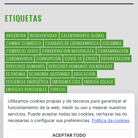
ETIQUETAS
ARGENTINA
BIODIVERSIDAD
CALENTAMIENTO GLOBAL
CAMBIO CLIMÁTICO
CIUDADES DE LATINOAMERICA
COLOMBIA
COMERCIO JUSTO
CONSERVACION NATURALEZA
CONTAMINACIÓN
CORONAVIRUS
CORRUPCIÓN
COVID-19
CRISIS
DEFORESTACION
DERECHOS HUMANOS
DERECHOS HUMANOS VULNERADOS
ECONOMÍA
ECONOMÍA SOSTENIBLE
EDUCACIÓN
EFICIENCIA ENERGÉTICA
EMISIONES CO2
ENERGÍA EÓLICA
ENERGÍAS RENOVABLES
ESPACIO
ESPECIES EN PELIGRO DE EXTINCIÓN
FAUNA LATINOAMERICANA
Utilizamos cookies propias y de terceros para garantizar el
HAMBRE
LATINOAMÉRICA
MEDIO AMBIENTE
MÉXICO
funcionamiento de la web, medir su uso y mejorar nuestros
OBJETIVOS DEL MILENIO
ONGS
PAZ
POBREZA
POESÍA
POLITICA
servicios. Puede aceptar todas las cookies, rechazar las no
PUEBLOS INDÍGENAS
RSC
RSE
SOBERANÍA ALIMENTARIA
necesarias o configurar sus preferencias.
Política de cookies
SOLIDARIDAD
SOSTENIBILIDAD
TECNOLOGÍA
VERTIDO PETROLEO
VIOLENCIA DE GÉNERO.
ACEPTAR TODO