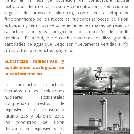
Tanto en la fase de obtención del combustible nuclear
(extracción del mineral, lavado y concentración, producción de
lingotes de uranio o plutonio), como en la etapa de
funcionamiento de los reactores nucleares (proceso de fisión,
activación y térmicos) se obtienen ingentes masas de residuos
radiactivos con grave peligro de contaminación del medio
ambiente. En la refrigeración de los reactores se utilizan grandes
cantidades de agua que luego son nuevamente vertidas al río,
transportando productos peligrosos.
Sustancias radiactivas y
condiciones ecológicas de
la contaminación.
Los productos radiactivos
liberados en las explosiones
nucleares accidentales
comprenden restos de
explosivo no consumido
(uranio 235 y plutonio 239),
los productos de fisión
derivados del explosivo y los