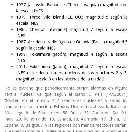
1977, Jaslovske Bohunice (Checoslovaquia) magnitud 4 en
la escala INES.
1979, Three Mile Island (EE. UU.) magnitud 5 según la
escala INES.
1986, Chernóbil (Ucrania) magnitud 7 según la escala
INES.
1987, Accidente radiológico de Goiania (Brasil) magnitud 5
según la escala INES.
1999, Tokaimura (Japón), magnitud 4 según la escala
INES.
2011, Fukushima (Japón), magnitud 7 según la escala
INES el incidente en los nucleos de los reactores 2 y 3,
magnitud escala 3 en las piscinas de la unidad.
No es extraño que periódicamente surjan alarmas en alguna
central nuclear ya que según el diario El País (14/5/2011)
“Existen en el mundo 442 reac-tores nucleares y otras 65
plantas en construcción. Estados Unidos encabeza la lista con
104, seguido de Francia con 58, Rusia, 32, Corea del Sur, 21,
India, 20, Reino unido, 19, Canadá, 18, Alemania, 17, China, 13,
España, 8, Bélgica,7, y las regiones con menos reactores serían,
si exceptuamos Aus- tralia que no tiene ninguno, el continente