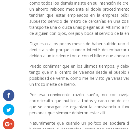
como todos los demás insiste en su intención de cre
un ahorro rabioso mediante el doble procedimiento
tendrían que estar empleados en la empresa públic
supuesto servicio de metro de cercanías en una zozo
transporte una o quizá unas plegarias al Altísimo a f
de alguien con ojos, orejas y boca al servicio de la e
Digo esto a los pocos meses de haber sufrido uno de 
dentista solo porque cuando intenté desembarcar 
debido a un incidente tonto con el billete que ahora 
Puedo confirmar que en los últimos tiempos, y de
tengo que ir al centro de Valencia desde el puebl
posibilidad de verme, como me he visto ya varias ve
un trozo inerte de hierro.
Por esa convincente razón sueño, no con ovejas 
cortocircuito que inutilice a todos y cada uno de e
que se encargan de organizar la convivencia a fund
personas que siempre debieron estar allí.
Naturalmente que cuando un político se apodera d