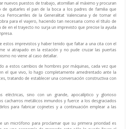
ar nuevos puestos de trabajo, atornillan al máximo y procuran
 de quitarles el pan de la boca a los padres de familia que
a Ferrocarriles de la Generalitat Valenciana y de tornar el
bra para el viajero, haciendo tan necesaria como el título de
in de en el trayecto no surja un imprevisto que precise la ayuda
mpresa.
estos imprevistos y haber tenido que faltar a una cita con el
me vi atrapado en la estación y no pude cruzar las puertas
mismo no viene al caso detallar.
bido a estos cambios de hombres por máquinas, cada vez que
o en el que vivo, lo hago completamente amedrentado ante la
ces, tratando de establecer una conversación constructiva con
eléctricas, sino con un grande, apocalíptico y glorioso
sos cacharros metálicos inmundos y fuerce a los desgraciados
irlos para fabricar cojinetes y a continuación emplear a las
e un micrófono para proclamar que su primera prioridad es