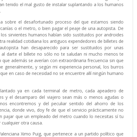
an tenido el mal gusto de instalar suplantando a los humanos
.
ta sobre el desafortunado proceso del que estamos siendo
canías o el metro, o bien pagar el peaje de una autopista. De
los sirvientes humanos habían sido sustituidos por androides
ra realidad cotidiana los antiguos expendedores de billetes de
 autopista han desaparecido para ser sustituidos por unas
 al darte el billete no sólo no te saludan ni mucho menos te
 que además se averían con extraordinaria frecuencia sin que
ue generalmente, y según mi experiencia personal, los burros
 que en caso de necesidad no se encuentre allí ningún humano
.
lantado ya en cada terminal de metro, cada apeadero de
iones y el desamparo del viajero sean más o menos agudas o
os encontremos y del peculiar sentido del ahorro de los
encia, donde vivo, doy fe de que el servicio prácticamente no
un pajar que un empleado del metro cuando lo necesitas sí tu
cualquier otra causa.
alenciana Ximo Puig, que pertenece a un partido político que