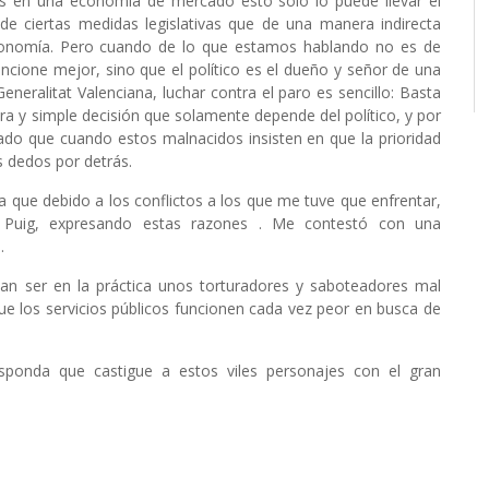
s en una economía de mercado esto sólo lo puede llevar el
de ciertas medidas legislativas que de una manera indirecta
conomía. Pero cuando de lo que estamos hablando no es de
ncione mejor, sino que el político es el dueño y señor de una
neralitat Valenciana, luchar contra el paro es sencillo: Basta
ura y simple decisión que solamente depende del político, y por
do que cuando estos malnacidos insisten en que la prioridad
s dedos por detrás.
a que debido a los conflictos a los que me tuve que enfrentar,
mo Puig, expresando estas razones . Me contestó con una
.
tan ser en la práctica unos torturadores y saboteadores mal
ue los servicios públicos funcionen cada vez peor en busca de
ponda que castigue a estos viles personajes con el gran