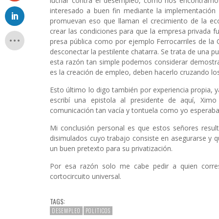
luchar contra el desempleo, como nos encontramo
interesado a buen fin mediante la implementación 
promuevan eso que llaman el crecimiento de la e
crear las condiciones para que la empresa privada fu
presa pública como por ejemplo Ferrocarriles de la Ge
desconectar la pestilente chatarra. Se trata de una p
esta razón tan simple podemos considerar demostra
es la creación de empleo, deben hacerlo cruzando lo
Esto último lo digo también por experiencia propia, y
escribí una epistola al presidente de aquí, Xi
comunicación tan vacía y tontuela como yo esperaba
Mi conclusión personal es que estos señores resul
disimulados cuyo trabajo consiste en asegurarse y q
un buen pretexto para su privatización.
Por esa razón solo me cabe pedir a quien corres
cortocircuito universal.
TAGS:
DESEMPLEO
POLITICOS