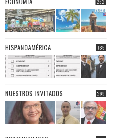
ECONOMIA
262
HISPANOAMÉRICA
185
NUESTROS INVITADOS
269