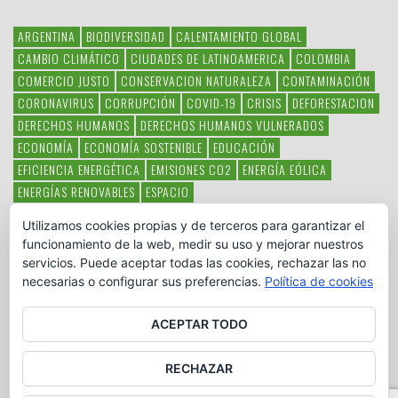
ARGENTINA
BIODIVERSIDAD
CALENTAMIENTO GLOBAL
CAMBIO CLIMÁTICO
CIUDADES DE LATINOAMERICA
COLOMBIA
COMERCIO JUSTO
CONSERVACION NATURALEZA
CONTAMINACIÓN
CORONAVIRUS
CORRUPCIÓN
COVID-19
CRISIS
DEFORESTACION
DERECHOS HUMANOS
DERECHOS HUMANOS VULNERADOS
ECONOMÍA
ECONOMÍA SOSTENIBLE
EDUCACIÓN
EFICIENCIA ENERGÉTICA
EMISIONES CO2
ENERGÍA EÓLICA
ENERGÍAS RENOVABLES
ESPACIO
ESPECIES EN PELIGRO DE EXTINCIÓN
FAUNA LATINOAMERICANA
Utilizamos cookies propias y de terceros para garantizar el
HAMBRE
LATINOAMÉRICA
MEDIO AMBIENTE
MÉXICO
funcionamiento de la web, medir su uso y mejorar nuestros
OBJETIVOS DEL MILENIO
ONGS
PAZ
POBREZA
POESÍA
POLITICA
servicios. Puede aceptar todas las cookies, rechazar las no
PUEBLOS INDÍGENAS
RSC
RSE
SOBERANÍA ALIMENTARIA
necesarias o configurar sus preferencias.
Política de cookies
SOLIDARIDAD
SOSTENIBILIDAD
TECNOLOGÍA
VERTIDO PETROLEO
VIOLENCIA DE GÉNERO.
ACEPTAR TODO
RECHAZAR