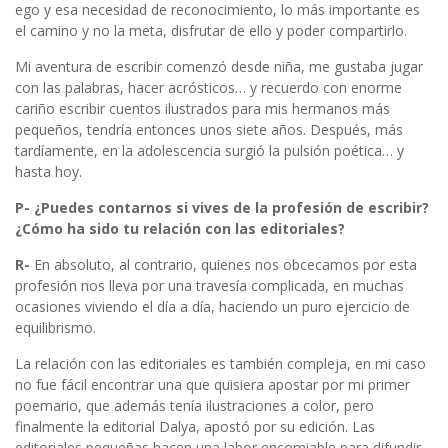
ego y esa necesidad de reconocimiento, lo más importante es
el camino y no la meta, disfrutar de ello y poder compartirlo.
Mi aventura de escribir comenzó desde niña, me gustaba jugar
con las palabras, hacer acrósticos… y recuerdo con enorme
cariño escribir cuentos ilustrados para mis hermanos más
pequeños, tendría entonces unos siete años. Después, más
tardíamente, en la adolescencia surgió la pulsión poética… y
hasta hoy.
P- ¿Puedes contarnos si vives de la profesión de escribir?
¿Cómo ha sido tu relación con las editoriales?
R-
En absoluto, al contrario, quienes nos obcecamos por esta
profesión nos lleva por una travesía complicada, en muchas
ocasiones viviendo el día a día, haciendo un puro ejercicio de
equilibrismo.
La relación con las editoriales es también compleja, en mi caso
no fue fácil encontrar una que quisiera apostar por mi primer
poemario, que además tenía ilustraciones a color, pero
finalmente la editorial Dalya, apostó por su edición. Las
editoriales pequeñas hacen una labor encomiable para difundir