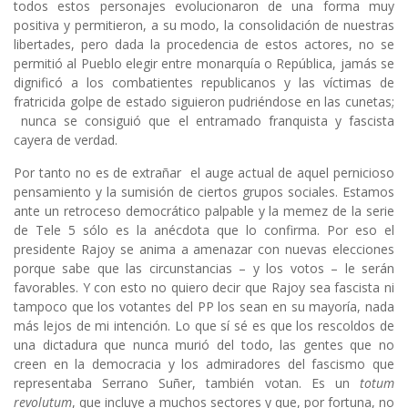
todos estos personajes evolucionaron de una forma muy
positiva y permitieron, a su modo, la consolidación de nuestras
libertades, pero dada la procedencia de estos actores, no se
permitió al Pueblo elegir entre monarquía o República, jamás se
dignificó a los combatientes republicanos y las víctimas de
fratricida golpe de estado siguieron pudriéndose en las cunetas;
nunca se consiguió que el entramado franquista y fascista
cayera de verdad.
Por tanto no es de extrañar el auge actual de aquel pernicioso
pensamiento y la sumisión de ciertos grupos sociales. Estamos
ante un retroceso democrático palpable y la memez de la serie
de Tele 5 sólo es la anécdota que lo confirma. Por eso el
presidente Rajoy se anima a amenazar con nuevas elecciones
porque sabe que las circunstancias – y los votos – le serán
favorables. Y con esto no quiero decir que Rajoy sea fascista ni
tampoco que los votantes del PP los sean en su mayoría, nada
más lejos de mi intención. Lo que sí sé es que los rescoldos de
una dictadura que nunca murió del todo, las gentes que no
creen en la democracia y los admiradores del fascismo que
representaba Serrano Suñer, también votan. Es un
totum
revolutum
, que incluye a muchos sectores y que, por fortuna, no