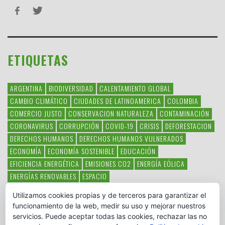
ETIQUETAS
ARGENTINA
BIODIVERSIDAD
CALENTAMIENTO GLOBAL
CAMBIO CLIMÁTICO
CIUDADES DE LATINOAMERICA
COLOMBIA
COMERCIO JUSTO
CONSERVACION NATURALEZA
CONTAMINACIÓN
CORONAVIRUS
CORRUPCIÓN
COVID-19
CRISIS
DEFORESTACION
DERECHOS HUMANOS
DERECHOS HUMANOS VULNERADOS
ECONOMÍA
ECONOMÍA SOSTENIBLE
EDUCACIÓN
EFICIENCIA ENERGÉTICA
EMISIONES CO2
ENERGÍA EÓLICA
ENERGÍAS RENOVABLES
ESPACIO
ESPECIES EN PELIGRO DE EXTINCIÓN
FAUNA LATINOAMERICANA
Utilizamos cookies propias y de terceros para garantizar el
HAMBRE
LATINOAMÉRICA
MEDIO AMBIENTE
MÉXICO
funcionamiento de la web, medir su uso y mejorar nuestros
OBJETIVOS DEL MILENIO
ONGS
PAZ
POBREZA
POESÍA
POLITICA
servicios. Puede aceptar todas las cookies, rechazar las no