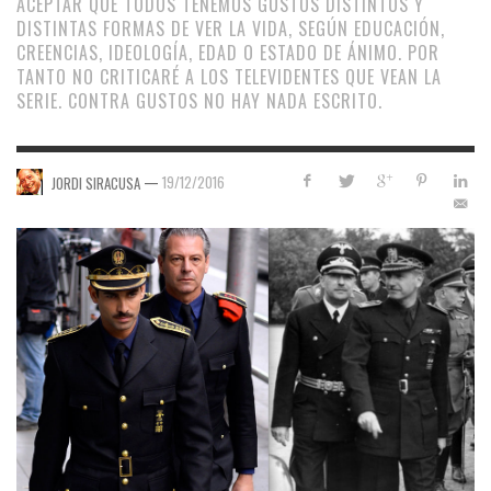
ACEPTAR QUE TODOS TENEMOS GUSTOS DISTINTOS Y
DISTINTAS FORMAS DE VER LA VIDA, SEGÚN EDUCACIÓN,
CREENCIAS, IDEOLOGÍA, EDAD O ESTADO DE ÁNIMO. POR
TANTO NO CRITICARÉ A LOS TELEVIDENTES QUE VEAN LA
SERIE. CONTRA GUSTOS NO HAY NADA ESCRITO.
—
19/12/2016
JORDI SIRACUSA