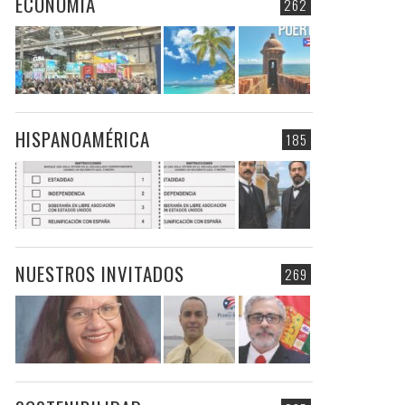
ECONOMIA
262
HISPANOAMÉRICA
185
NUESTROS INVITADOS
269