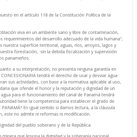
esto en el artículo 118 de la Constitución Política de la
oblación viva en un ambiente sano y libre de contaminación,
los requerimientos del desarrollo adecuado de la vida humana”;
nuestra superficie territorial, aguas, ríos, arroyos, lagos y
estra forestación, sin la debida fiscalización y supervisión
e los panameños.
cuanto a su interpretación, no presenta ninguna garantía en
LA CONCESIONARIA tendrá el derecho de usar y desviar agua
ran sus actividades, con base a la normativa aplicable al uso,
daria que ofende el honor y la reputación y dignidad de un
agua para el funcionamiento del canal de Panamá tendrá
autoridad tiene la competencia para establecer el grado de
ANAMÁ? En igual sentido si damos lectura, a la cláusula
n, este no admite ni reformas ni modificación.
dignidad del pueblo soberano y de la República.
 minera que lesiona la dignidad y la soberanía nacional,