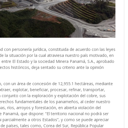
 con personería jurídica, constituida de acuerdo con las leyes
de la situación por la cual atraviesa nuestro país motivado, en
o entre El Estado y la sociedad Minera Panamá, S.A., aprobado
ectos históricos, deja sentado su criterio ante la opinión
o, con un área de concesión de 12,955.1 hectáreas, mediante
traer, explotar, beneficiar, procesar, refinar, transportar,
n conjunto con la exploración y explotación del cobre, sus
derechos fundamentales de los panameños, al ceder nuestro
guas, ríos, arroyos y forestación, en abierta violación del
 de Panamá, que dispone: “El territorio nacional no podrá ser
i parcialmente a otros Estados”, y como se puede apreciar
 de países, tales como, Corea del Sur, República Popular