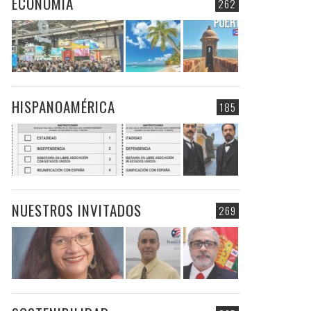
ECONOMIA
262
HISPANOAMÉRICA
185
NUESTROS INVITADOS
269