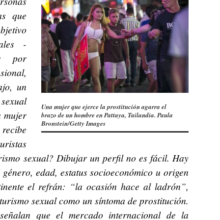
rsonas
as que
bjetivo
ales -
os por
sional,
ajo, un
 sexual
Una mujer que ejerce la prostitución agarra el
a mujer
brazo de un hombre en Pattaya, Tailandia. Paula
Bronstein/Getty Images
 recibe
ristas
urismo sexual? Dibujar un perfil no es fácil. Hay
, género, edad, estatus socioeconómico u origen
tinente el refrán: “la ocasión hace al ladrón”,
turismo sexual como un síntoma de prostitución.
eñalan que el mercado internacional de la