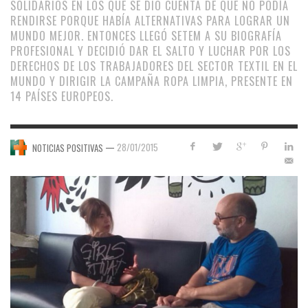
SOLIDARIOS EN LOS QUE SE DIO CUENTA DE QUE NO PODÍA
RENDIRSE PORQUE HABÍA ALTERNATIVAS PARA LOGRAR UN
MUNDO MEJOR. ENTONCES LLEGÓ SETEM A SU BIOGRAFÍA
PROFESIONAL Y DECIDIÓ DAR EL SALTO Y LUCHAR POR LOS
DERECHOS DE LOS TRABAJADORES DEL SECTOR TEXTIL EN EL
MUNDO Y DIRIGIR LA CAMPAÑA ROPA LIMPIA, PRESENTE EN
14 PAÍSES EUROPEOS.
—
28/01/2015
NOTICIAS POSITIVAS