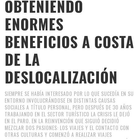
OBTENIENDO
ENORMES
BENEFICIOS A COSTA
DE LA
DESLOCALIZACIÓN
SIEMPRE SE HABÍA INTERESADO POR LO QUE SUCEDÍA EN SU
ENTORNO INVOLUCRÁNDOSE EN DISTINTAS CAUSAS
SOCIALES A TÍTULO PERSONAL, PERO DESPUÉS DE 30 AÑOS
TRABAJANDO EN EL SECTOR TURÍSTICO LA CRISIS LE DEJÓ
EN EL PARO. EN LA REINVENCIÓN QUE SIGUIÓ DECIDIÓ
MEZCLAR DOS PASIONES: LOS VIAJES Y EL CONTACTO CON
OTRAS CULTURAS Y COMENZÓ A REALIZAR VIAJES