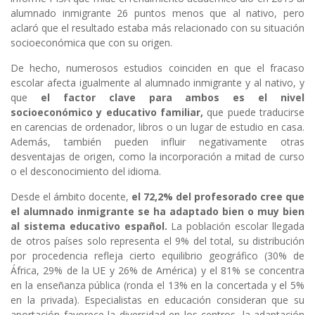
alumnado inmigrante 26 puntos menos que al nativo, pero
aclaró que el resultado estaba más relacionado con su situación
socioeconómica que con su origen.
De hecho, numerosos estudios coinciden en que el fracaso
escolar afecta igualmente al alumnado inmigrante y al nativo, y
que
el factor clave para ambos es el nivel
socioeconómico y educativo familiar,
que puede traducirse
en carencias de ordenador, libros o un lugar de estudio en casa.
Además, también pueden influir negativamente otras
desventajas de origen, como la incorporación a mitad de curso
o el desconocimiento del idioma.
Desde el ámbito docente,
el 72,2% del profesorado cree que
el alumnado inmigrante se ha adaptado bien o muy bien
al sistema educativo español.
La población escolar llegada
de otros países solo representa el 9% del total, su distribución
por procedencia refleja cierto equilibrio geográfico (30% de
África, 29% de la UE y 26% de América) y el 81% se concentra
en la enseñanza pública (ronda el 13% en la concertada y el 5%
en la privada). Especialistas en educación consideran que su
aportación favorece la diversidad en los centros, la adaptación