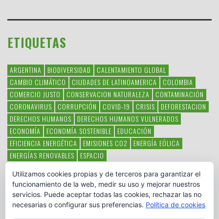
ETIQUETAS
ARGENTINA
BIODIVERSIDAD
CALENTAMIENTO GLOBAL
CAMBIO CLIMÁTICO
CIUDADES DE LATINOAMERICA
COLOMBIA
COMERCIO JUSTO
CONSERVACION NATURALEZA
CONTAMINACIÓN
CORONAVIRUS
CORRUPCIÓN
COVID-19
CRISIS
DEFORESTACION
DERECHOS HUMANOS
DERECHOS HUMANOS VULNERADOS
ECONOMÍA
ECONOMÍA SOSTENIBLE
EDUCACIÓN
EFICIENCIA ENERGÉTICA
EMISIONES CO2
ENERGÍA EÓLICA
ENERGÍAS RENOVABLES
ESPACIO
ESPECIES EN PELIGRO DE EXTINCIÓN
FAUNA LATINOAMERICANA
Utilizamos cookies propias y de terceros para garantizar el
HAMBRE
LATINOAMÉRICA
MEDIO AMBIENTE
MÉXICO
funcionamiento de la web, medir su uso y mejorar nuestros
OBJETIVOS DEL MILENIO
ONGS
PAZ
POBREZA
POESÍA
POLITICA
servicios. Puede aceptar todas las cookies, rechazar las no
PUEBLOS INDÍGENAS
RSC
RSE
SOBERANÍA ALIMENTARIA
necesarias o configurar sus preferencias.
Política de cookies
SOLIDARIDAD
SOSTENIBILIDAD
TECNOLOGÍA
VERTIDO PETROLEO