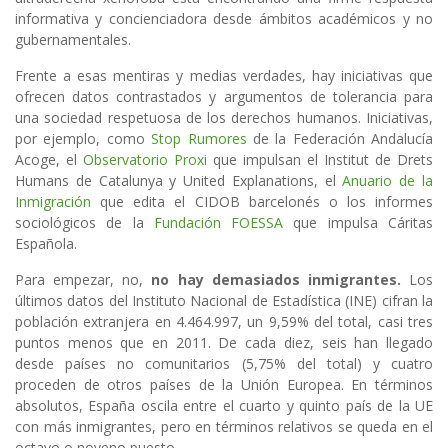
informativa y concienciadora desde ámbitos académicos y no
gubernamentales.
Frente a esas mentiras y medias verdades, hay iniciativas que
ofrecen datos contrastados y argumentos de tolerancia para
una sociedad respetuosa de los derechos humanos. Iniciativas,
por ejemplo, como
Stop Rumores
de la Federación Andalucía
Acoge, el
Observatorio Proxi
que impulsan el Institut de Drets
Humans de Catalunya y United Explanations, el
Anuario de la
Inmigración
que edita el CIDOB barcelonés o los informes
sociológicos de la
Fundación FOESSA
que impulsa Cáritas
Española.
Para empezar, no,
no hay demasiados inmigrantes.
Los
últimos datos del Instituto Nacional de Estadística (INE) cifran la
población extranjera en 4.464.997, un 9,59% del total, casi tres
puntos menos que en 2011. De cada diez, seis han llegado
desde países no comunitarios (5,75% del total) y cuatro
proceden de otros países de la Unión Europea. En términos
absolutos, España oscila entre el cuarto y quinto país de la UE
con más inmigrantes, pero en términos relativos se queda en el
octavo o noveno puesto.