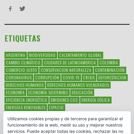
ETIQUETAS
ARGENTINA
BIODIVERSIDAD
CALENTAMIENTO GLOBAL
CAMBIO CLIMÁTICO
CIUDADES DE LATINOAMERICA
COLOMBIA
COMERCIO JUSTO
CONSERVACION NATURALEZA
CONTAMINACIÓN
CORONAVIRUS
CORRUPCIÓN
COVID-19
CRISIS
DEFORESTACION
DERECHOS HUMANOS
DERECHOS HUMANOS VULNERADOS
ECONOMÍA
ECONOMÍA SOSTENIBLE
EDUCACIÓN
EFICIENCIA ENERGÉTICA
EMISIONES CO2
ENERGÍA EÓLICA
ENERGÍAS RENOVABLES
ESPACIO
ESPECIES EN PELIGRO DE EXTINCIÓN
FAUNA LATINOAMERICANA
Utilizamos cookies propias y de terceros para garantizar el
HAMBRE
LATINOAMÉRICA
MEDIO AMBIENTE
MÉXICO
funcionamiento de la web, medir su uso y mejorar nuestros
OBJETIVOS DEL MILENIO
ONGS
PAZ
POBREZA
POESÍA
POLITICA
servicios. Puede aceptar todas las cookies, rechazar las no