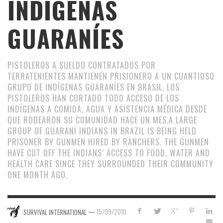
INDÍGENAS
GUARANÍES
PISTOLEROS A SUELDO CONTRATADOS POR
TERRATENIENTES MANTIENEN PRISIONERO A UN CUANTIOSO
GRUPO DE INDÍGENAS GUARANÍES EN BRASIL. LOS
PISTOLEROS HAN CORTADO TODO ACCESO DE LOS
INDÍGENAS A COMIDA, AGUA Y ASISTENCIA MÉDICA DESDE
QUE RODEARON SU COMUNIDAD HACE UN MES.
A LARGE
GROUP OF GUARANI INDIANS IN BRAZIL IS BEING HELD
PRISONER BY GUNMEN HIRED BY RANCHERS. THE GUNMEN
HAVE CUT OFF THE INDIANS’ ACCESS TO FOOD, WATER AND
HEALTH CARE SINCE THEY SURROUNDED THEIR COMMUNITY
ONE MONTH AGO.
—
15/09/2010
SURVIVAL INTERNATIONAL