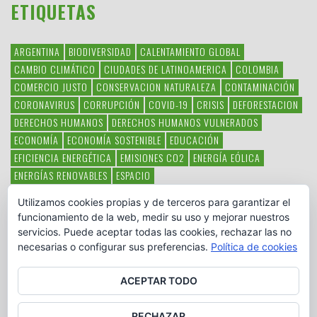
ETIQUETAS
ARGENTINA
BIODIVERSIDAD
CALENTAMIENTO GLOBAL
CAMBIO CLIMÁTICO
CIUDADES DE LATINOAMERICA
COLOMBIA
COMERCIO JUSTO
CONSERVACION NATURALEZA
CONTAMINACIÓN
CORONAVIRUS
CORRUPCIÓN
COVID-19
CRISIS
DEFORESTACION
DERECHOS HUMANOS
DERECHOS HUMANOS VULNERADOS
ECONOMÍA
ECONOMÍA SOSTENIBLE
EDUCACIÓN
EFICIENCIA ENERGÉTICA
EMISIONES CO2
ENERGÍA EÓLICA
ENERGÍAS RENOVABLES
ESPACIO
ESPECIES EN PELIGRO DE EXTINCIÓN
FAUNA LATINOAMERICANA
Utilizamos cookies propias y de terceros para garantizar el
HAMBRE
LATINOAMÉRICA
MEDIO AMBIENTE
MÉXICO
funcionamiento de la web, medir su uso y mejorar nuestros
OBJETIVOS DEL MILENIO
ONGS
PAZ
POBREZA
POESÍA
POLITICA
servicios. Puede aceptar todas las cookies, rechazar las no
PUEBLOS INDÍGENAS
RSC
RSE
SOBERANÍA ALIMENTARIA
necesarias o configurar sus preferencias.
Política de cookies
SOLIDARIDAD
SOSTENIBILIDAD
TECNOLOGÍA
VERTIDO PETROLEO
VIOLENCIA DE GÉNERO.
ACEPTAR TODO
RECHAZAR