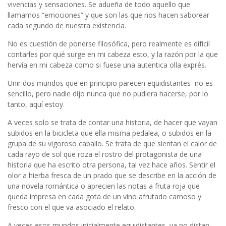
vivencias y sensaciones. Se adueña de todo aquello que
llamamos “emociones” y que son las que nos hacen saborear
cada segundo de nuestra existencia.
No es cuestión de ponerse filosófica, pero realmente es difícil
contarles por qué surge en mi cabeza esto, y la razón por la que
hervía en mi cabeza como si fuese una autentica olla exprés.
Unir dos mundos que en principio parecen equidistantes no es
sencillo, pero nadie dijo nunca que no pudiera hacerse, por lo
tanto, aquí estoy.
A veces solo se trata de contar una historia, de hacer que vayan
subidos en la bicicleta que ella misma pedalea, o subidos en la
grupa de su vigoroso caballo. Se trata de que sientan el calor de
cada rayo de sol que roza el rostro del protagonista de una
historia que ha escrito otra persona, tal vez hace años. Sentir el
olor a hierba fresca de un prado que se describe en la acción de
una novela romántica o aprecien las notas a fruta roja que
queda impresa en cada gota de un vino afrutado carnoso y
fresco con el que va asociado el relato.
A veces esos mundos inicialmente equidistantes, ya no distan