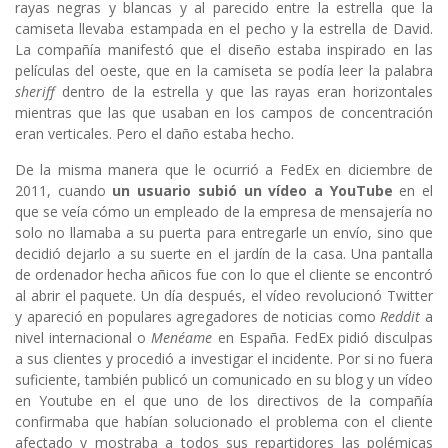
rayas negras y blancas y al parecido entre la estrella que la
camiseta llevaba estampada en el pecho y la estrella de David.
La compañía manifestó que el diseño estaba inspirado en las
películas del oeste, que en la camiseta se podía leer la palabra
sheriff
dentro de la estrella y que las rayas eran horizontales
mientras que las que usaban en los campos de concentración
eran verticales. Pero el daño estaba hecho.
De la misma manera que le ocurrió a FedEx en diciembre de
2011, cuando
un usuario subió un vídeo a YouTube
en el
que se veía cómo un empleado de la empresa de mensajería no
solo no llamaba a su puerta para entregarle un envío, sino que
decidió dejarlo a su suerte en el jardín de la casa. Una pantalla
de ordenador hecha añicos fue con lo que el cliente se encontró
al abrir el paquete. Un día después, el vídeo revolucionó Twitter
y apareció en populares agregadores de noticias como
Reddit
a
nivel internacional o
Menéame
en España. FedEx pidió disculpas
a sus clientes y procedió a investigar el incidente. Por si no fuera
suficiente, también publicó un comunicado en su blog y un vídeo
en Youtube en el que uno de los directivos de la compañía
confirmaba que habían solucionado el problema con el cliente
afectado y mostraba a todos sus repartidores las polémicas