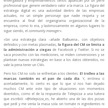
envergadura y emprendimientos serios apuestan por un perfil
profesional que genere verdadero valor a la marca. La figura del
estratega digital es una autoridad dentro de las empresas
actuales, no un simple personaje que nadie respeta y se
encuentra al final del organigrama organizacional de la
empresa, como lo era, y lastimosamente en algunos lugares lo
sigue siendo, el
community manager
».
«Sin una estrategia clara –añade Balbuena-, con objetivos
definidos y con metas plasmadas,
la figura del CM se limita a
la administración a ciegas
de Facebook y Twitter. Si no se
saca provecho con las mediciones, se miden conversiones y se
plantean nuevas estrategias en base a los datos obtenidos, no
vale la pena tener un CM».
Pero los CM no solo se enfrentan a los clientes.
El trolleo a las
marcas también es el pan de cada día
. Y, errónea o
acertadamente, lo cierto es que lo que sí nos han dejado
muchos CM ante este tipo de situaciones son momentos
divertidos, como el de la respuesta de Telepizza a una tuitera
que escribió: «@telepizza_es, he abierto una de las dos pizzas
que pedí y me venía la masa sola sin tomate ni ingredientes ni