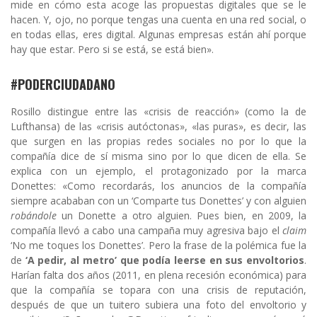
mide en cómo esta acoge las propuestas digitales que se le
hacen. Y, ojo, no porque tengas una cuenta en una red social, o
en todas ellas, eres digital. Algunas empresas están ahí porque
hay que estar. Pero si se está, se está bien».
#PODERCIUDADANO
Rosillo distingue entre las «crisis de reacción» (como la de
Lufthansa) de las «crisis autóctonas», «las puras», es decir, las
que surgen en las propias redes sociales no por lo que la
compañía dice de sí misma sino por lo que dicen de ella. Se
explica con un ejemplo, el protagonizado por la marca
Donettes: «Como recordarás, los anuncios de la compañía
siempre acababan con un ‘Comparte tus Donettes’ y con alguien
robándole
un Donette a otro alguien. Pues bien, en 2009, la
compañía llevó a cabo una campaña muy agresiva bajo el
claim
‘No me toques los Donettes’. Pero la frase de la polémica fue la
de
‘A pedir, al metro’ que podía leerse en sus envoltorios
.
Harían falta dos años (2011, en plena recesión económica) para
que la compañía se topara con una crisis de reputación,
después de que un tuitero subiera una foto del envoltorio y