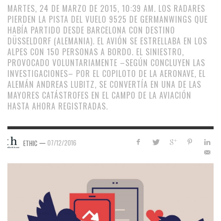
MARTES, 24 DE MARZO DE 2015, 10:39 AM. LOS RADARES
PIERDEN LA PISTA DEL VUELO 9525 DE GERMANWINGS QUE
HABÍA PARTIDO DESDE BARCELONA CON DESTINO
DÜSSELDORF (ALEMANIA). EL AVIÓN SE ESTRELLABA EN LOS
ALPES CON 150 PERSONAS A BORDO. EL SINIESTRO,
PROVOCADO VOLUNTARIAMENTE –SEGÚN CONCLUYEN LAS
INVESTIGACIONES– POR EL COPILOTO DE LA AERONAVE, EL
ALEMÁN ANDREAS LUBITZ, SE CONVERTÍA EN UNA DE LAS
MAYORES CATÁSTROFES EN EL CAMPO DE LA AVIACIÓN
HASTA AHORA REGISTRADAS.
—
07/12/2016
ETHIC