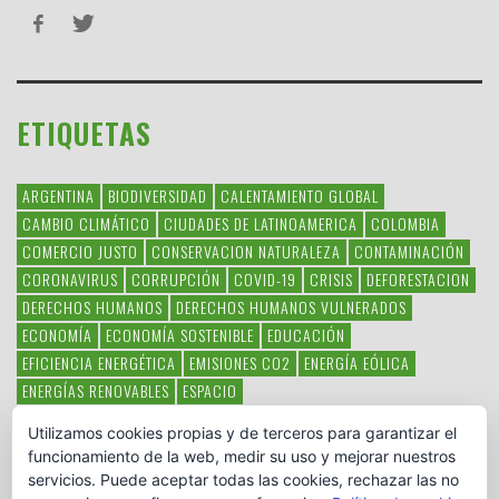
ETIQUETAS
ARGENTINA
BIODIVERSIDAD
CALENTAMIENTO GLOBAL
CAMBIO CLIMÁTICO
CIUDADES DE LATINOAMERICA
COLOMBIA
COMERCIO JUSTO
CONSERVACION NATURALEZA
CONTAMINACIÓN
CORONAVIRUS
CORRUPCIÓN
COVID-19
CRISIS
DEFORESTACION
DERECHOS HUMANOS
DERECHOS HUMANOS VULNERADOS
ECONOMÍA
ECONOMÍA SOSTENIBLE
EDUCACIÓN
EFICIENCIA ENERGÉTICA
EMISIONES CO2
ENERGÍA EÓLICA
ENERGÍAS RENOVABLES
ESPACIO
ESPECIES EN PELIGRO DE EXTINCIÓN
FAUNA LATINOAMERICANA
Utilizamos cookies propias y de terceros para garantizar el
HAMBRE
LATINOAMÉRICA
MEDIO AMBIENTE
MÉXICO
funcionamiento de la web, medir su uso y mejorar nuestros
OBJETIVOS DEL MILENIO
ONGS
PAZ
POBREZA
POESÍA
POLITICA
servicios. Puede aceptar todas las cookies, rechazar las no