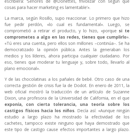
escribiera: ‘Señores de @Donettes, frivolizar con según qué
cosas para hacer marketing es lamentable’».
La marca, según Rosillo, supo reaccionar. Lo primero que hizo
fue pedir perdón, «lo cual es fundamental». Luego, se
comprometió a retirar el producto, y lo hizo, «porque
si te
comprometes a algo en las redes, tienes que cumplirlo
».
«Tú eres una cuenta, pero ellos son millones –continúa–. Se ha
democratizado la opinión pública. Antes la generaban los
medios y los líderes, ahora participa cualquier ciudadano. Por
eso, tienes que moderar tu lenguaje y, sobre todo, llevarlo al
plano emocional».
Y de las chocolatinas a los pañales de bebé. Otro caso de una
correcta gestión de crisis fue la de Dodot. En enero de 2011, la
web oficial mostró la traducción de un artículo de Suzanne
Dixon, una profesora de la Universidad de California, en el que
exponía, con cierta tolerancia, una teoría sobre los
castigos físicos hacia los niños
. Decía así: «Aunque ningún
estudio a largo plazo ha mostrado la efectividad de los
cachetes, tampoco existe ninguno que haya demostrado que
este tipo de castigo cause efectos importantes a largo plazo.