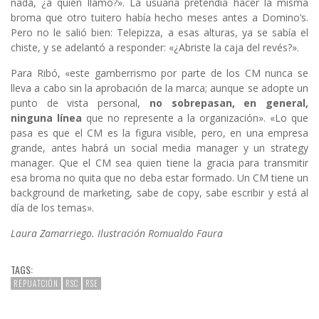
nada, ¿a quién llamo?». La usuaria pretendía hacer la misma
broma que otro tuitero había hecho meses antes a Domino’s.
Pero no le salió bien: Telepizza, a esas alturas, ya se sabía el
chiste, y se adelantó a responder: «¿Abriste la caja del revés?».
Para Ribó, «este gamberrismo por parte de los CM nunca se
lleva a cabo sin la aprobación de la marca; aunque se adopte un
punto de vista personal,
no sobrepasan, en general,
ninguna línea
que no represente a la organización». «Lo que
pasa es que el CM es la figura visible, pero, en una empresa
grande, antes habrá un social media manager y un strategy
manager. Que el CM sea quien tiene la gracia para transmitir
esa broma no quita que no deba estar formado. Un CM tiene un
background de marketing, sabe de copy, sabe escribir y está al
día de los temas».
Laura Zamarriego. Ilustración Romualdo Faura
TAGS:
REPUATCIÓN
RSC
RSE