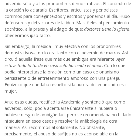
adverbio sólo y a los pronombres demostrativos
.
El contexto de
la oración lo aclararía. Escritores, articulistas y periodistas
corrimos para corregir textos y escritos y ponernos al día. Hubo
defensores y detractores de la idea. Mas, fieles al pensamiento
socrático, a la praxis y al adagio de que:
doctores tiene la iglesia
,
obedecimos ipso facto.
Sin embargo, la medida –muy efectiva con los pronombres
demostrativos–, no lo era tanto con el adverbio de marras. Así
circuló aquella frase que más que ambigua era hilarante:
Ayer
estuve toda la tarde en casa solo haciendo el amor
. Con lo que
podía interpretarse la oración como un caso de onanismo
persistente o de entretenimiento amoroso con una pareja
.
Equívoco que quedaba resuelto si la autora del enunciado era
mujer.
Ante esas dudas, rectificó la Academia y sentenció que como
adverbio, sólo, podía acentuarse únicamente si hubiera o
hubiese riesgo de ambigüedad, pero se recomendaba no tildarlo
ni siquiera en esos casos y resolver la anfibología de otra
manera. Así recorrimos al solamente. No obstante,
precisamente, el abuso de sufijos no es aconsejable en la