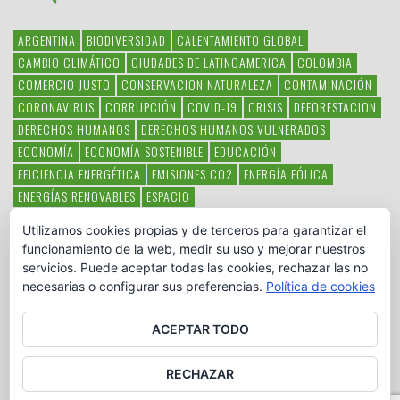
ARGENTINA
BIODIVERSIDAD
CALENTAMIENTO GLOBAL
CAMBIO CLIMÁTICO
CIUDADES DE LATINOAMERICA
COLOMBIA
COMERCIO JUSTO
CONSERVACION NATURALEZA
CONTAMINACIÓN
CORONAVIRUS
CORRUPCIÓN
COVID-19
CRISIS
DEFORESTACION
DERECHOS HUMANOS
DERECHOS HUMANOS VULNERADOS
ECONOMÍA
ECONOMÍA SOSTENIBLE
EDUCACIÓN
EFICIENCIA ENERGÉTICA
EMISIONES CO2
ENERGÍA EÓLICA
ENERGÍAS RENOVABLES
ESPACIO
ESPECIES EN PELIGRO DE EXTINCIÓN
FAUNA LATINOAMERICANA
Utilizamos cookies propias y de terceros para garantizar el
HAMBRE
LATINOAMÉRICA
MEDIO AMBIENTE
MÉXICO
funcionamiento de la web, medir su uso y mejorar nuestros
OBJETIVOS DEL MILENIO
ONGS
PAZ
POBREZA
POESÍA
POLITICA
servicios. Puede aceptar todas las cookies, rechazar las no
PUEBLOS INDÍGENAS
RSC
RSE
SOBERANÍA ALIMENTARIA
necesarias o configurar sus preferencias.
Política de cookies
SOLIDARIDAD
SOSTENIBILIDAD
TECNOLOGÍA
VERTIDO PETROLEO
VIOLENCIA DE GÉNERO.
ACEPTAR TODO
RECHAZAR