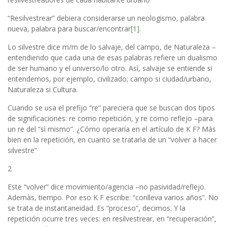
“Resilvestrear” debiera considerarse un neologismo, palabra
nueva, palabra para buscar/encontrar
[1]
.
Lo silvestre dice m/m de lo salvaje, del campo, de Naturaleza –
entendiendo que cada una de esas palabras refiere un dualismo
de ser humano y el universo/lo otro. Asì, salvaje se entiende si
entendemos, por ejemplo, civilizado; campo si ciudad/urbano,
Naturaleza si Cultura.
Cuando se usa el prefijo “re” pareciera que se buscan dos tipos
de significaciones: re como repetición, y re como reflejo –para
un re del “sì mismo”. ¿Cómo operaría en el artículo de K F? Más
bien en la repetición, en cuanto se tratarìa de un “volver a hacer
silvestre”
2
Este “volver” dice movimiento/agencia –no pasividad/reflejo.
Ademàs, tiempo. Por eso K F escribe: “conlleva varios años”. No
se trata de instantaneidad. Es “proceso”, decimos. Y la
repetición ocurre tres veces: en resilvestrear, en “recuperación”,