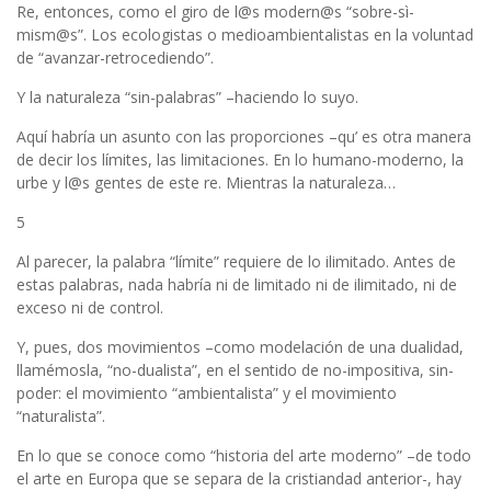
Re, entonces, como el giro de l@s modern@s “sobre-sì-
mism@s”. Los ecologistas o medioambientalistas en la voluntad
de “avanzar-retrocediendo”.
Y la naturaleza “sin-palabras” –haciendo lo suyo.
Aquí habría un asunto con las proporciones –qu’ es otra manera
de decir los límites, las limitaciones. En lo humano-moderno, la
urbe y l@s gentes de este re. Mientras la naturaleza…
5
Al parecer, la palabra “límite” requiere de lo ilimitado. Antes de
estas palabras, nada habría ni de limitado ni de ilimitado, ni de
exceso ni de control.
Y, pues, dos movimientos –como modelación de una dualidad,
llamémosla, “no-dualista”, en el sentido de no-impositiva, sin-
poder: el movimiento “ambientalista” y el movimiento
“naturalista”.
En lo que se conoce como “historia del arte moderno” –de todo
el arte en Europa que se separa de la cristiandad anterior-, hay