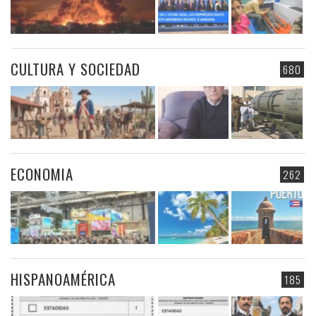
CULTURA Y SOCIEDAD
680
ECONOMIA
262
HISPANOAMÉRICA
185