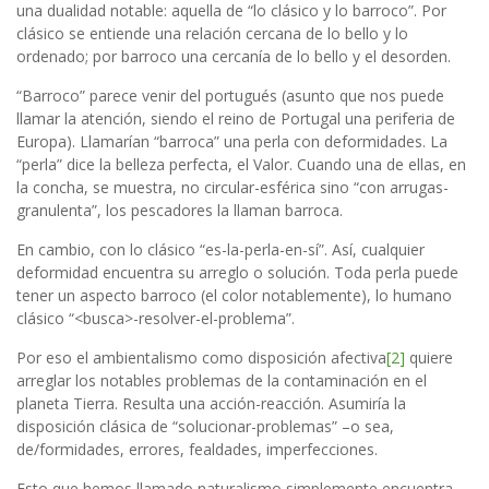
una dualidad notable: aquella de “lo clásico y lo barroco”. Por
clásico se entiende una relación cercana de lo bello y lo
ordenado; por barroco una cercanía de lo bello y el desorden.
“Barroco” parece venir del portugués (asunto que nos puede
llamar la atención, siendo el reino de Portugal una periferia de
Europa). Llamarían “barroca” una perla con deformidades. La
“perla” dice la belleza perfecta, el Valor. Cuando una de ellas, en
la concha, se muestra, no circular-esférica sino “con arrugas-
granulenta”, los pescadores la llaman barroca.
En cambio, con lo clásico “es-la-perla-en-sí”. Así, cualquier
deformidad encuentra su arreglo o solución. Toda perla puede
tener un aspecto barroco (el color notablemente), lo humano
clásico “<busca>-resolver-el-problema”.
Por eso el ambientalismo como disposición afectiva
[2]
quiere
arreglar los notables problemas de la contaminación en el
planeta Tierra. Resulta una acción-reacción. Asumiría la
disposición clásica de “solucionar-problemas” –o sea,
de/formidades, errores, fealdades, imperfecciones.
Esto que hemos llamado naturalismo simplemente encuentra