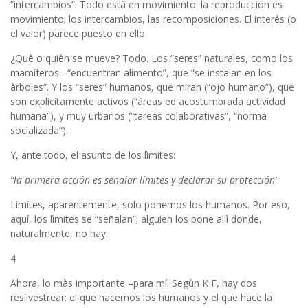
“intercambios”. Todo està en movimiento: la reproducción es
movimiento; los intercambios, las recomposiciones. El interés (o
el valor) parece puesto en ello.
¿Què o quièn se mueve? Todo. Los “seres” naturales, como los
mamíferos –“encuentran alimento”, que “se instalan en los
àrboles”. Y los “seres” humanos, que miran (“ojo humano”), que
son explícitamente activos (“áreas ed acostumbrada actividad
humana”), y muy urbanos (“tareas colaborativas”, “norma
socializada”).
Y, ante todo, el asunto de los lìmites:
“la primera acción es señalar límites y declarar su protección”
Lìmites, aparentemente, solo ponemos los humanos. Por eso,
aquí, los lìmites se “señalan”; alguien los pone allì donde,
naturalmente, no hay.
4
Ahora, lo màs importante –para mí. Segùn K F, hay dos
resilvestrear: el que hacemos los humanos y el que hace la