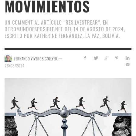
MOVIMIENTOS
UN COMMENT AL ARTÍCULO “RESILVESTREAR”, EN
OTROMUNDOESPOSIBLE.NET DEL 14 DE AGOSTO DE 2024,
ESCRITO POR KATHERINE FERNÁNDEZ. LA PAZ, BOLIVIA.
—
FERNANDO VIVEROS COLLYER
26/08/2024