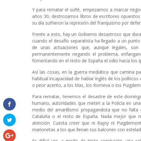
Y para rematar el suflé, empezamos a marcar negoc
años 30, destrozamos libros de escritores opuestos 
su día sufrieron la represión del franquismo por defen
Frente a esto, hay un Gobierno desastroso que dur
cuando el desafío separatista ha llegado a un punto 
de unas actuaciones que, aunque legales, son di
permanentemente negando el problema, enfangando 
fomentando en el resto de España el odio hacia los
Así las cosas, en la guerra mediática que camina par
habitual incapacidad de hablar inglés de los polític
o peor acento, a los Mas, los Romeva o los Puigdemo
Para rematar, tenemos el desastre de este doming
humano, autoridades que meten a la Policía en una
medio del amarillismo propagandista que no falta 
Cataluña o el resto de España. Nada mejor que man
atención. Cuesta creer que ni Rajoy ni Puigdemo
marionetas a los que llenan sus balcones con estelad
Es difícil ver, a modo de triste conclusión, una s