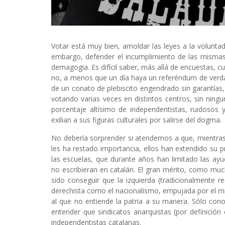
Votar está muy bien, amoldar las leyes a la voluntad
embargo, defender el incumplimiento de las mismas
demagogia. Es difícil saber, más allá de encuestas, 
no, a menos que un día haya un referéndum de verdad
de un conato de plebiscito engendrado sin garantías,
votando varias veces en distintos centros, sin ningu
porcentaje altísimo de independentistas, ruidosos 
exilian a sus figuras culturales por salirse del dogma.
No debería sorprender si atendemos a que, mientras 
les ha restado importancia, ellos han extendido su
las escuelas, que durante años han limitado las ay
no escribieran en catalán. El gran mérito, como muc
sido conseguir que la izquierda (tradicionalmente 
derechista como el nacionalismo, empujada por el m
al que no entiende la patria a su manera. Sólo cono
entender que sindicatos anarquistas (por definición
independentistas catalanas.