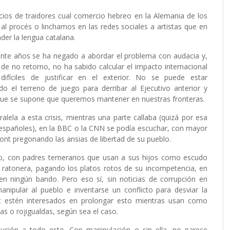
ios de traidores cual comercio hebreo en la Alemania de los
al procés o linchamos en las redes sociales a artistas que en
der la lengua catalana.
ante años se ha negado a abordar el problema con audacia y,
de no retorno, no ha sabido calcular el impacto internacional
fíciles de justificar en el exterior. No se puede estar
el terreno de juego para derribar al Ejecutivo anterior y
 que se supone que queremos mantener en nuestras fronteras.
alela a esta crisis, mientras una parte callaba (quizá por esa
os españoles), en la BBC o la CNN se podía escuchar, con mayor
nt pregonando las ansias de libertad de su pueblo.
o, con padres temerarios que usan a sus hijos como escudo
 ratonera, pagando los platos rotos de su incompetencia, en
en ningún bando. Pero eso sí, sin noticias de corrupción en
ipular al pueblo e inventarse un conflicto para desviar la
nt estén interesados en prolongar esto mientras usan como
as o rojigualdas, según sea el caso.
olución a todo esto. Con manipulación o sin ella, no parece