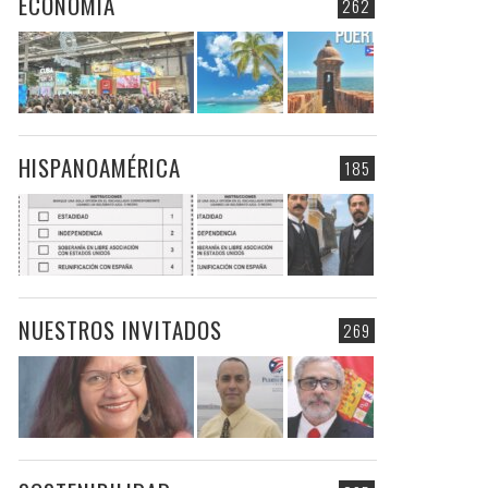
ECONOMIA
262
HISPANOAMÉRICA
185
NUESTROS INVITADOS
269