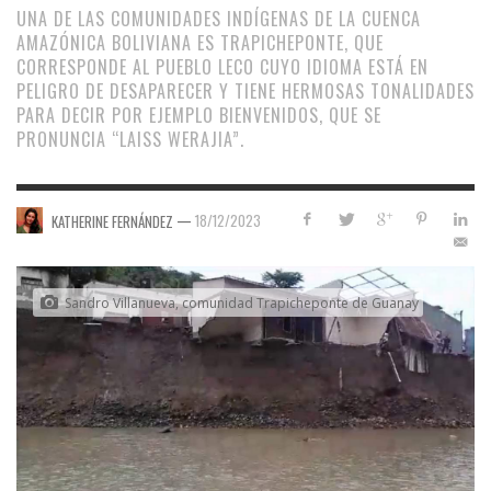
UNA DE LAS COMUNIDADES INDÍGENAS DE LA CUENCA
AMAZÓNICA BOLIVIANA ES TRAPICHEPONTE, QUE
CORRESPONDE AL PUEBLO LECO CUYO IDIOMA ESTÁ EN
PELIGRO DE DESAPARECER Y TIENE HERMOSAS TONALIDADES
PARA DECIR POR EJEMPLO BIENVENIDOS, QUE SE
PRONUNCIA “LAISS WERAJIA”.
—
18/12/2023
KATHERINE FERNÁNDEZ
Sandro Villanueva, comunidad Trapicheponte de Guanay