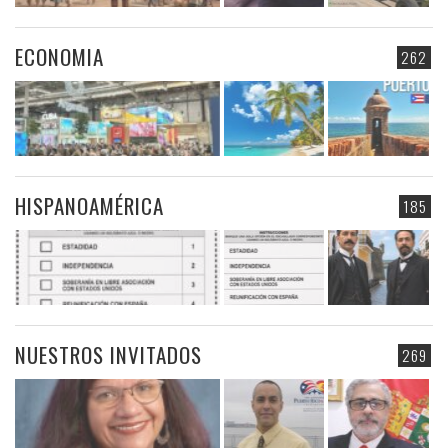
ECONOMIA
262
HISPANOAMÉRICA
185
NUESTROS INVITADOS
269