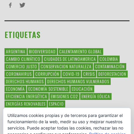
ETIQUETAS
ARGENTINA
BIODIVERSIDAD
CALENTAMIENTO GLOBAL
CAMBIO CLIMÁTICO
CIUDADES DE LATINOAMERICA
COLOMBIA
COMERCIO JUSTO
CONSERVACION NATURALEZA
CONTAMINACIÓN
CORONAVIRUS
CORRUPCIÓN
COVID-19
CRISIS
DEFORESTACION
DERECHOS HUMANOS
DERECHOS HUMANOS VULNERADOS
ECONOMÍA
ECONOMÍA SOSTENIBLE
EDUCACIÓN
EFICIENCIA ENERGÉTICA
EMISIONES CO2
ENERGÍA EÓLICA
ENERGÍAS RENOVABLES
ESPACIO
ESPECIES EN PELIGRO DE EXTINCIÓN
FAUNA LATINOAMERICANA
Utilizamos cookies propias y de terceros para garantizar el
HAMBRE
LATINOAMÉRICA
MEDIO AMBIENTE
MÉXICO
funcionamiento de la web, medir su uso y mejorar nuestros
OBJETIVOS DEL MILENIO
ONGS
PAZ
POBREZA
POESÍA
POLITICA
servicios. Puede aceptar todas las cookies, rechazar las no
PUEBLOS INDÍGENAS
RSC
RSE
SOBERANÍA ALIMENTARIA