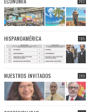
ECONOMIA
262
HISPANOAMÉRICA
185
NUESTROS INVITADOS
269