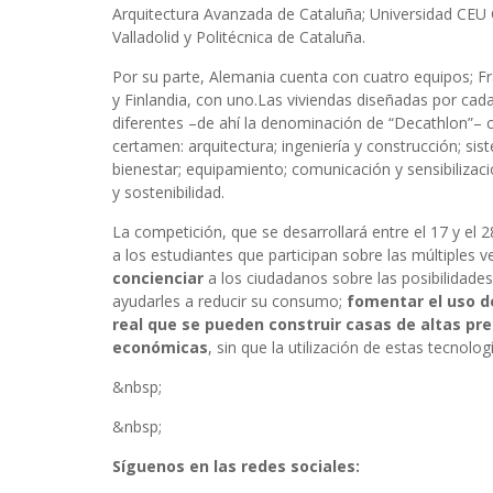
Arquitectura Avanzada de Cataluña; Universidad CEU C
Valladolid y Politécnica de Cataluña.
Por su parte, Alemania cuenta con cuatro equipos; Fr
y Finlandia, con uno.Las viviendas diseñadas por ca
diferentes –de ahí la denominación de “Decathlon”– co
certamen: arquitectura; ingeniería y construcción; sis
bienestar; equipamiento; comunicación y sensibilizació
y sostenibilidad.
La competición, que se desarrollará entre el 17 y el 2
a los estudiantes que participan sobre las múltiples v
concienciar
a los ciudadanos sobre las posibilidades
ayudarles a reducir su consumo;
fomentar el uso d
real que se pueden construir casas de altas pr
económicas
, sin que la utilización de estas tecnol
&nbsp;
&nbsp;
Síguenos en las redes sociales: