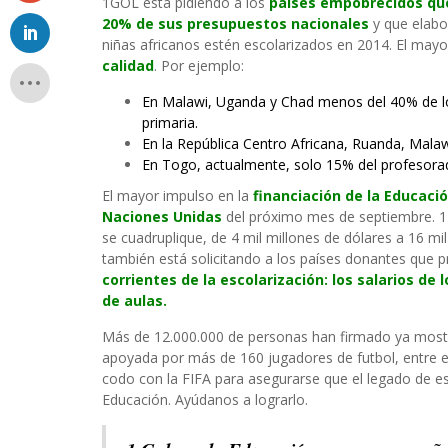
1GOL está pidiendo a los
países empobrecidos
qu
20% de sus presupuestos nacionales
y que elabo
niñas africanos estén escolarizados en 2014. El may
calidad
. Por ejemplo:
En Malawi, Uganda y Chad menos del 40% de l
primaria.
En la República Centro Africana, Ruanda, Mal
En Togo, actualmente, solo 15% del profesorad
El mayor impulso en la
financiación de la Educaci
Naciones Unidas
del próximo mes de septiembre. 1
se cuadruplique, de 4 mil millones de dólares a 16 m
también está solicitando a los países donantes que p
corrientes de la escolarización: los salarios de 
de aulas.
Más de 12.000.000 de personas han firmado ya mos
apoyada por más de 160 jugadores de futbol, entre el
codo con la FIFA para asegurarse que el legado de es
Educación. Ayúdanos a lograrlo.