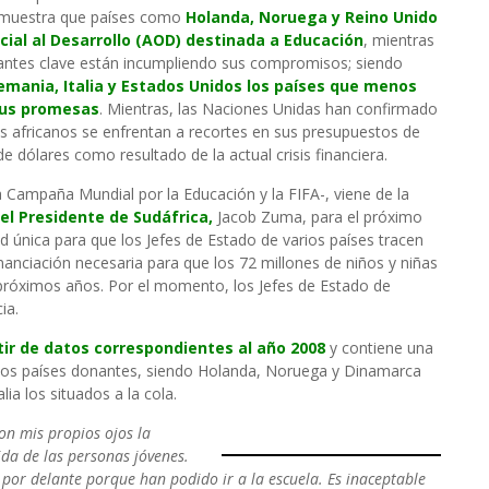
 muestra que países como
Holanda, Noruega y Reino Unido
icial al Desarrollo (AOD) destinada a Educación
, mientras
antes clave están incumpliendo sus compromisos; siendo
lemania, Italia y Estados Unidos los países que menos
sus promesas
. Mientras, las Naciones Unidas han confirmado
s africanos se enfrentan a recortes en sus presupuestos de
e dólares como resultado de la actual crisis financiera.
a Campaña Mundial por la Educación y la FIFA-, viene de la
l Presidente de Sudáfrica,
Jacob Zuma, para el próximo
d única para que los Jefes de Estado de varios países tracen
anciación necesaria para que los 72 millones de niños y niñas
 próximos años. Por el momento, los Jefes de Estado de
ia.
ir de datos correspondientes al año 2008
y contiene una
los países donantes, siendo Holanda, Noruega y Dinamarca
lia los situados a la cola.
con mis propios ojos la
ida de las personas jóvenes.
 por delante porque han podido ir a la escuela. Es inaceptable