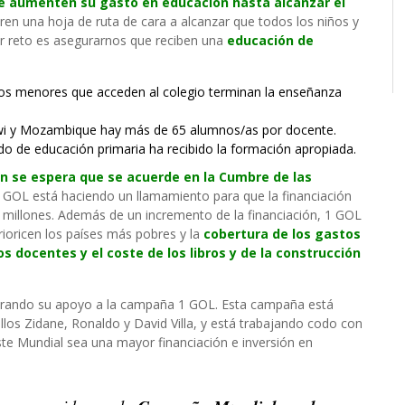
e aumenten su gasto en educación hasta alcanzar el
ren una hoja de ruta de cara a alcanzar que todos los niños y
or reto es asegurarnos que reciben una
educación de
os menores que acceden al colegio terminan la enseñanza
awi y Mozambique hay más de 65 alumnos/as por docente.
o de educación primaria ha recibido la formación apropiada.
ón se espera que se acuerde en la Cumbre de las
 GOL está haciendo un llamamiento para que la financiación
il millones. Además de un incremento de la financiación, 1 GOL
rioricen los países más pobres y la
cobertura de los gastos
los docentes y el coste de los libros y de la construcción
trando su apoyo a la campaña 1 GOL. Esta campaña está
los Zidane, Ronaldo y David Villa, y está trabajando codo con
te Mundial sea una mayor financiación e inversión en