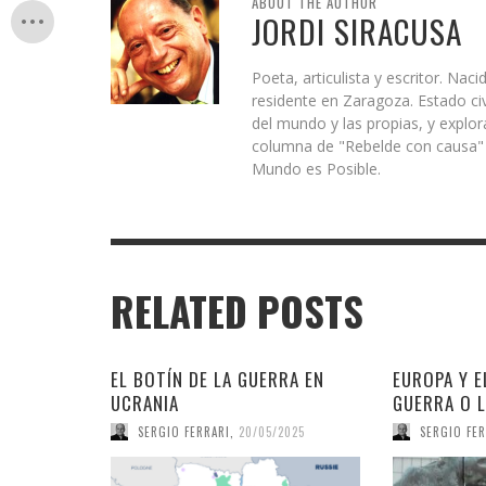
ABOUT THE AUTHOR
JORDI SIRACUSA
Poeta, articulista y escritor. N
residente en Zaragoza. Estado civ
del mundo y las propias, y explo
columna de "Rebelde con causa" d
Mundo es Posible.
RELATED POSTS
EL BOTÍN DE LA GUERRA EN
EUROPA Y E
UCRANIA
GUERRA O L
SERGIO FERRARI
,
20/05/2025
SERGIO FER