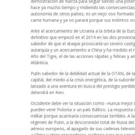
demostración de fuerza para seguir siendo una pote
hace ya mucho tiempo y midiendo las consecuencias. P
autonomía de otros países, es un viejo oso formado 
carne humana y ya no parará porque sus instintos s
Ante el acercamiento de Ucrania a la órbita de la Eur
definitivo que empezó en el 2014 en las dos provinci
sabedor de que el ataque provocaría un severo casti
autarquía y un acercamiento a China y ha medido el 
Año del Tigre, el de las acciones rápidas y felinas y 
Atlántica.
Putin sabedor de la debilidad actual de la OTAN, de l
capital, del miedo a la crisis energética, de la subor
lanzado a una aventura en busca del prestigio perdid
detendrá en Kiev.
Occidente debe ver la situación como –nunca mejor 
pueden venir Polonia o un país Báltico. La respuest
militar porque acarrearía consecuencias terribles. A la
régimen de Putin, a la desconexión total de Rusia del
aéreos europeos, al apagado de sus cadenas televisiv
a China y otros proveedores asiáticos para que sepan