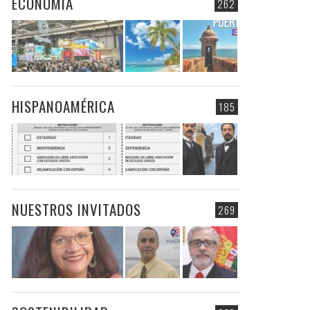
ECONOMIA
262
HISPANOAMÉRICA
185
NUESTROS INVITADOS
269