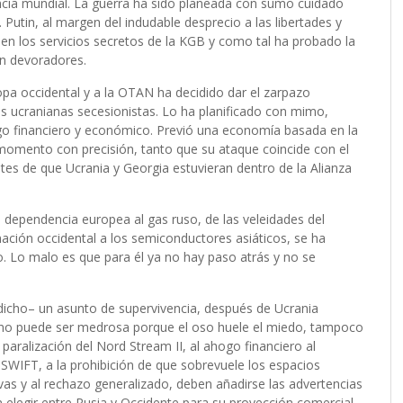
ncia mundial. La guerra ha sido planeada con sumo cuidado
utin, al margen del indudable desprecio a las libertades y
en los servicios secretos de la KGB y como tal ha probado la
on devoradores.
opa occidental y a la OTAN ha decidido dar el zarpazo
as ucranianas secesionistas. Lo ha planificado con mimo,
go financiero y económico. Previó una economía basada en la
momento con precisión, tanto que su ataque coincide con el
antes de que Ucrania y Georgia estuvieran dentro de la Alianza
a dependencia europea al gas ruso, de las veleidades del
dinación occidental a los semiconductores asiáticos, se ha
o. Lo malo es que para él ya no hay paso atrás y no se
dicho– un asunto de supervivencia, después de Ucrania
a no puede ser medrosa porque el oso huele el miedo, tampoco
 paralización del Nord Stream II, al ahogo financiero al
 SWIFT, a la prohibición de que sobrevuele los espacios
as y al rechazo generalizado, deben añadirse las advertencias
 elegir entre Rusia y Occidente para su proyección comercial.