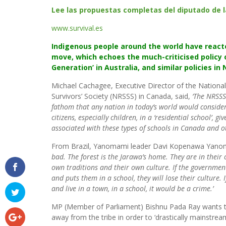
Lee las propuestas completas del diputado de l
www.survival.es
Indigenous people around the world have reacte
move, which echoes the much-criticised policy o
Generation’ in Australia, and similar policies in
Michael Cachagee, Executive Director of the National
Survivors’ Society (NRSSS) in Canada, said,
‘The NRSSS
fathom that any nation in today’s world would consider
citizens, especially children, in a ‘residential school’, gi
associated with these types of schools in Canada and ot
From Brazil, Yanomami leader Davi Kopenawa Yano
bad. The forest is the Jarawa’s home. They are in their
own traditions and their own culture. If the governmen
and puts them in a school, they will lose their culture. 
and live in a town, in a school, it would be a crime.’
MP (Member of Parliament) Bishnu Pada Ray wants 
away from the tribe in order to ‘drastically mainstrea