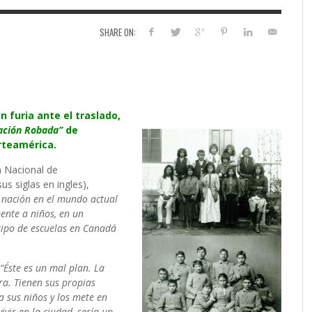
SHARE ON:
 furia ante el traslado,
ación Robada”
de
orteamérica.
n Nacional de
s siglas en ingles),
 nación en el mundo actual
ente a niños, en un
 tipo de escuelas en Canadá
“Éste es un mal plan. La
rra. Tienen sus propias
 a sus niños y los mete en
vivir en la ciudad, sería un