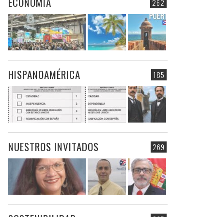
ECONOMIA
262
HISPANOAMÉRICA
185
NUESTROS INVITADOS
269