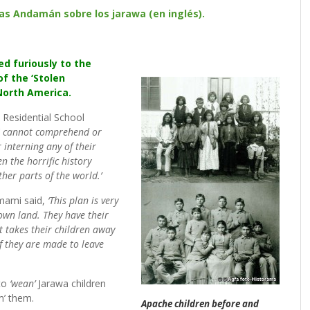
as Andamán sobre los jarawa (en inglés).
d furiously to the
f the ‘Stolen
 North America.
 Residential School
 cannot comprehend or
 interning any of their
ven the horrific history
her parts of the world.’
mami said,
‘This plan is very
 own land. They have their
t takes their children away
If they are made to leave
to
‘wean’
Jarawa children
m’ them.
Apache children before and