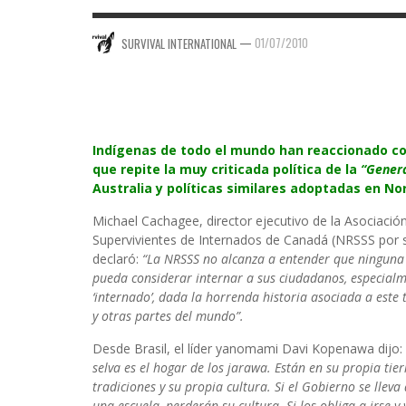
—
01/07/2010
SURVIVAL INTERNATIONAL
Indígenas de todo el mundo han reaccionado con
que repite la muy criticada política de la
“Gener
Australia y políticas similares adoptadas en N
Michael Cachagee, director ejecutivo de la Asociació
Supervivientes de Internados de Canadá (NRSSS por su
declaró:
“La NRSSS no alcanza a entender que ninguna
pueda considerar internar a sus ciudadanos, especialm
‘internado’, dada la horrenda historia asociada a este
y otras partes del mundo”.
Desde Brasil, el líder yanomami Davi Kopenawa dijo:
selva es el hogar de los jarawa. Están en su propia tie
tradiciones y su propia cultura. Si el Gobierno se lleva
una escuela, perderán su cultura. Si los obliga a irse y 