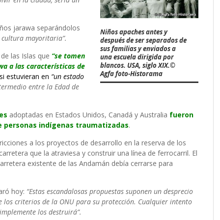
iños jarawa separándolos
Niños apaches antes y
 cultura mayoritaria”.
después de ser separados de
sus familias y enviados a
 de las Islas que
“se tomen
una escuela dirigida por
blancos. USA, siglo XIX.©
wa a las características de
Agfa foto-Historama
i estuvieran en
“un estado
termedio entre la Edad de
res
adoptadas en Estados Unidos, Canadá y Australia
fueron
de personas indígenas traumatizadas
.
ricciones a los proyectos de desarrollo en la reserva de los
retera que la atraviesa y construir una línea de ferrocarril. El
arretera existente de las Andamán debía cerrarse para
laró hoy:
“Estas escandalosas propuestas suponen un desprecio
 los criterios de la ONU para su protección. Cualquier intento
implemente los destruirá”.