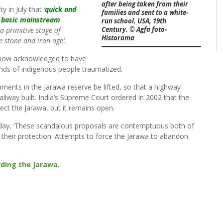
after being taken from their
y in July that
‘
quick and
families and sent to a white-
e basic mainstream
run school. USA, 19th
Century. © Agfa foto-
 a primitive stage of
Historama
 stone and iron age’.
e now acknowledged to have
nds of indigenous people traumatized.
ments in the Jarawa reserve be lifted, so that a highway
ilway built. India’s Supreme Court ordered in 2002 that the
ct the Jarawa, but it remains open.
 today, ‘These scandalous proposals are contemptuous both of
 their protection. Attempts to force the Jarawa to abandon
ding the Jarawa.