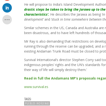
He will propose to India’s Island Development Authorit
drastic steps be taken to bring the Jarawa up to th
characteristics’.
He describes the Jarawa as being
‘in
development’
and
‘stuck in time somewhere between the
Similar schemes in the US, Canada and Australia ar
been disastrous, and to have left hundreds of thousa
Mr Ray is also demanding that restrictions on develop
running through the reserve can be upgraded, and a ra
existing Andaman Trunk Road must be closed to prote
Survival International’s director Stephen Corry said
indigenous peoples’ rights and the UN’s standards for
their way of life will simply destroy them.’
Read in full the Andamans MP’s proposals regar
www.survival.es
TAGS:
PUEBLOS INDÍGENAS