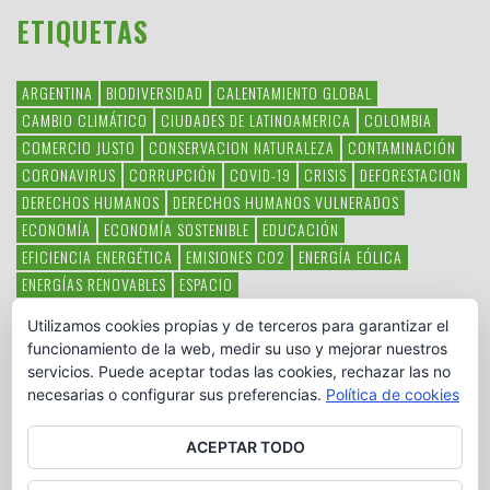
ETIQUETAS
ARGENTINA
BIODIVERSIDAD
CALENTAMIENTO GLOBAL
CAMBIO CLIMÁTICO
CIUDADES DE LATINOAMERICA
COLOMBIA
COMERCIO JUSTO
CONSERVACION NATURALEZA
CONTAMINACIÓN
CORONAVIRUS
CORRUPCIÓN
COVID-19
CRISIS
DEFORESTACION
DERECHOS HUMANOS
DERECHOS HUMANOS VULNERADOS
ECONOMÍA
ECONOMÍA SOSTENIBLE
EDUCACIÓN
EFICIENCIA ENERGÉTICA
EMISIONES CO2
ENERGÍA EÓLICA
ENERGÍAS RENOVABLES
ESPACIO
ESPECIES EN PELIGRO DE EXTINCIÓN
FAUNA LATINOAMERICANA
Utilizamos cookies propias y de terceros para garantizar el
HAMBRE
LATINOAMÉRICA
MEDIO AMBIENTE
MÉXICO
funcionamiento de la web, medir su uso y mejorar nuestros
OBJETIVOS DEL MILENIO
ONGS
PAZ
POBREZA
POESÍA
POLITICA
servicios. Puede aceptar todas las cookies, rechazar las no
PUEBLOS INDÍGENAS
RSC
RSE
SOBERANÍA ALIMENTARIA
necesarias o configurar sus preferencias.
Política de cookies
SOLIDARIDAD
SOSTENIBILIDAD
TECNOLOGÍA
VERTIDO PETROLEO
VIOLENCIA DE GÉNERO.
ACEPTAR TODO