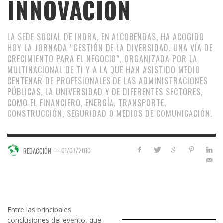
INNOVACIÓN
LA SEDE SOCIAL DE INDRA, EN ALCOBENDAS, HA ACOGIDO
HOY LA JORNADA “GESTIÓN DE LA DIVERSIDAD. UNA VÍA DE
CRECIMIENTO PARA EL NEGOCIO”, ORGANIZADA POR LA
MULTINACIONAL DE TI Y A LA QUE HAN ASISTIDO MEDIO
CENTENAR DE PROFESIONALES DE LAS ADMINISTRACIONES
PÚBLICAS, LA UNIVERSIDAD Y DE DIFERENTES SECTORES,
COMO EL FINANCIERO, ENERGÍA, TRANSPORTE,
CONSTRUCCIÓN, SEGURIDAD O MEDIOS DE COMUNICACIÓN.
—
01/07/2010
REDACCIÓN
Entre las principales
conclusiones del evento, que