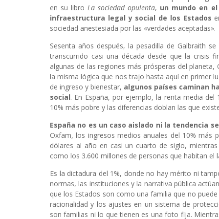
en su libro
La sociedad opulenta
,
un mundo en el 
infraestructura legal y social de los Estados
en
sociedad anestesiada por las «verdades aceptadas».
Sesenta años después, la pesadilla de Galbraith s
transcurrido casi una década desde que la crisis 
algunas de las regiones más prósperas del planeta, G
la misma lógica que nos trajo hasta aquí en primer lu
de ingreso y bienestar,
algunos países caminan ha
social
. En España, por ejemplo, la renta media del 
10% más pobre y las diferencias doblan las que exis
España no es un caso aislado ni la tendencia se 
Oxfam, los ingresos medios anuales del 10% más 
dólares al año en casi un cuarto de siglo, mientra
como los 3.600 millones de personas que habitan el l
Es la dictadura del 1%, donde no hay mérito ni tampo
normas, las instituciones y la narrativa pública act
que los Estados son como una familia que no puede g
racionalidad y los ajustes en un sistema de protecc
son familias ni lo que tienen es una foto fija. Mient