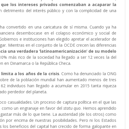
que los intereses privados comenzaban a acaparar la
 detrimento del interés público y con la complicidad de una
e ha convertido en una caricatura de sí misma. Cuando ya ha
financiera desembocase en el colapso económico y social de
obiernos e instituciones han elegido apretar el acelerador de
gar. Mientras en el conjunto de la OCDE crecen las diferencias
cia una verdadera ‘latinoamericanización’ de su modelo
10% más rico de la sociedad ha llegado a ser 12 veces la del
ten en Dinamarca o la República Checa.
limita a los años de la crisis
. Como ha denunciado la ONG
pobre de la población mundial han aumentado menos de tres
s 62 individuos han llegado a acumular en 2015 tanta riqueza
ado perdedor del planeta.
co casualidades. Un proceso de captura política en el que las
úan como un engranaje en favor del
statu quo
. Hemos aprendido
astar más de lo que tiene. La austeridad (de los otros) como
ión por encima de nuestras posibilidades. Pero ni los Estados
ras los beneficios del capital han crecido de forma galopante en