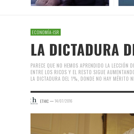
MUNDO
VARG
INICI
LA CO
JOS
LEN
IRÁN
COALI
PLATA
31/07/2
MANIFIESTO
LA CRÍTICA CULTURAL
EDUCACIÓN AMBIENTAL
RED
POLÍT
TURI
SER
CONFIDENCIAS
CHAFLÁN DE LETRAS
NATURALEZA
EDW
CAR
ECONOMÍA-ISR
UNA OPINIÓN
ORGANISMOS GLOBALES
LA DICTADURA D
ANÁLISIS GLOBAL
RINCÓN DE POESÍA
SOLIDARIDAD Y ONGS
PARECE QUE NO HEMOS APRENDIDO LA LECCIÓN D
ENTRE LOS RICOS Y EL RESTO SIGUE AUMENTAND
LA DICTADURA DEL 1%, DONDE NO HAY MÉRITO N
—
14/07/2016
ETHIC