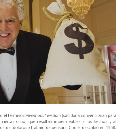
ó el término
conventional wisdom
(sabiduría convencional) para
, ciertas o no, que resultan impermeables a los hechos y al
os del doloroso trabajo de pensar». Con él describió en 1958,