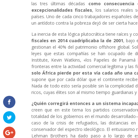
las tres últimas décadas
como consecuencia d
excepcionalidades fiscales
, los salarios reales
países. Uno de cada cinco trabajadores españoles d
un antídoto contra la pobreza dejó de ser cierta h
La inercia de esta lógica plutocrática tiene raíces y 
fiscales en 2014 cuadriplicaba la de 2001
, bajo 
gestionan el 40% del patrimonio offshore global. So
leyes que estas compañías se han ocupado de di
Institute, Kevin Watkins, «los Papeles de Panamá
fronteras entre la actividad comercial legítima y las
solo África pierde por esta vía cada año una c
supone que por cada dólar que el continente recibe 
Nada de todo esto sería posible sin la complicidad d
ricos, cuyas élites son al mismo tiempo guardianas y 
¿Quién corregirá entonces a un sistema incapa
creen que en este tema los partidos conservadore
totalidad de los gobiernos en el mundo desarrollado–
caso de la crisis de refugiados, las distancias 
conservador del espectro ideológico. El entusiasmo 
Lehman Brothers ha dado paso a lo largo de est