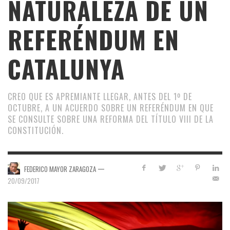
NATURALEZA DE UN
REFERÉNDUM EN
CATALUNYA
CREO QUE ES APREMIANTE LLEGAR, ANTES DEL 1º DE
OCTUBRE, A UN ACUERDO SOBRE UN REFERÉNDUM EN QUE
SE CONSULTE SOBRE UNA REFORMA DEL TÍTULO VIII DE LA
CONSTITUCIÓN.
—
FEDERICO MAYOR ZARAGOZA
20/09/2017