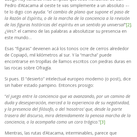
Pedro d’Atacama al oeste te vas simplemente a un absoluto –-
te lo digo con ayuda: “
el cambio de plano que supone el paso de
la Razón al Espíritu, o de la marcha de la conciencia a la revisión
de las figuras históricas del espíritu en un sentido ya universal
”
[2]
.
¿Ves?: el camino de las palabras a absolutizar su presencia en
este mundo…
Esas “figuras” devienen acá los tonos ocre de cerros alrededor
de Copiapó, mil kilómetros al sur. Y la “marcha” puede
encontrarse en tropillas de llamos escritos con piedras duras en
las rocas sobre Ofragía.
Si pues. El “desierto” intelectual europeo moderno (o post), dice
sin haber estado pampino. Entonces prosigo:
“
el juego entre la conciencia que va avanzando, por un camino de
duda y desesperación, merced a la experiencia de su negatividad,
y la presencia del filósofo, o del ‘nosotros’ que, desde la parte
trasera del discurso, mira detenidamente la penosa marcha de la
conciencia, o la acompaña como un coro trágico
.”
[3]
Mientras, las rutas d’Atacama, interminables, parece que