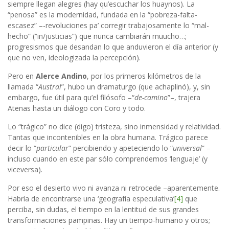
siempre llegan alegres (hay qu’escuchar los huaynos). La
“penosa” es la modernidad, fundada en la “pobreza-falta-
escasez” –-revoluciones pa’ corregir trabajosamente lo “mal-
hecho” (“in/justicias”) que nunca cambiarán muucho…;
progresismos que desandan lo que anduvieron el día anterior (y
que no ven, ideologizada la percepción).
Pero en
Alerce Andino
, por los primeros kilómetros de la
llamada “
Austral
”, hubo un dramaturgo (que achaplinó), y, sin
embargo, fue útil para qu’el filósofo –“
de-camino
”–, trajera
Atenas hasta un diálogo con Coro y todo.
Lo “trágico” no dice (digo) tristeza, sino inmensidad y relatividad.
Tantas que incontenibles en la obra humana. Trágico parece
decir lo “
particular
” percibiendo y apeteciendo lo “
universal
” –
incluso cuando en este par sólo comprendemos ‘lenguaje’ (y
viceversa).
Por eso el desierto vivo ni avanza ni retrocede –aparentemente.
Habría de encontrarse una ‘geografía especulativa’
[4]
que
perciba, sin dudas, el tiempo en la lentitud de sus grandes
transformaciones pampinas. Hay un tiempo-humano y otros;