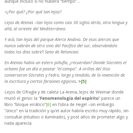
aunque incluso si no hubiera “tiempo”…
<¿Por qué? ¿Por qué tan lejos?
Lejos de Atenas –tan lejos como casi 30 siglos atrás, otra lengua y
allá, al oriente del Mediterráneo.
Y acá, tan lejos del parque Alerce Andino. De esos alerces que
nunca sabrán de otro sino del Pacífico del sur, observándolo
todos los días sobre’l Seno de Reloncaví.
En Atenas había un estero piñufla, ¿recuerdan? Donde Sócrates el
urbano fue un día a pasear “el-campo”. A orillas del Iliso
conversaron Sócrates y Fedro, largo y tendido, de la invención de
la escritura y ciertos faraones egipcios
.
>
[5]
Lejos de Ofragía y de caleta La Arena, lejos de Weimar donde
murió el genio: la “
Fenomenología del espíritu
” parece un
libro “bloque errático”
[6]
en l’obra de Hegel –sin embargo
“único” en la tradición y qu’el autor habría escrito muy rápido, sin
consultar (intuitivo o iluminado), y post años de prometer algo y
nada aparecía.