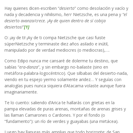
Hay quienes dicen-escriben “
desierto
” como desolación y vacío y
nada y decadencia y nihilismo,
herr
Nietzsche, es una pena y
“el
desierto avanza/crece. ¡Ay de quien dentro de sí cobija
desiertos!”
[1]
O: ¡ay de ti! ¡Ay de ti compa Nietzsche que casi fuiste
súperNietzsche y terminaste diez años asilado e inútil,
manipulado por de verdad mediocres (o mediocras),….
Como Edipo nunca me cansaré de dolerme tu destino, que
sabías “
era-danza
”, y sin embargo no-bailaste (sino en
metáfora-palabra-logocéntrico). Que silbabas del desierto-nada,
viendo en tu espejo yermo solamente aridez… Y seguías con
analogías pues nunca siquiera d’Atacama volaste aunque fuera
imaginariamente.
Te lo cuento: saliendo d’Arica te hallarás con grietas en la
pampa elevadas de puras arenas, montañas de arenas grises y
las llaman Camarones o Cardones. Y por el fondo (o
“fundamento”): un río de verdes y guayabas (una mirtácea).
Luego hay llanuras más amplias que todo horizonte: de San