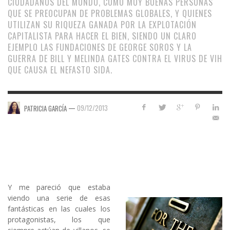
CIUDADANOS DEL MUNDO, COMO MUY BUENAS PERSONAS
QUE SE PREOCUPAN DE PROBLEMAS GLOBALES, Y QUIENES
UTILIZAN SU RIQUEZA GANADA POR LA EXPLOTACIÓN
CAPITALISTA PARA HACER EL BIEN, SIENDO UN CLARO
EJEMPLO LAS FUNDACIONES DE GEORGE SOROS Y LA
GUERRA DE BILL Y MELINDA GATES CONTRA EL VIRUS DE VIH
QUE CAUSA EL NEFASTO SIDA.
—
09/12/2013
PATRICIA GARCÍA
Y me pareció que estaba
viendo una serie de esas
fantásticas en las cuales los
protagonistas, los que