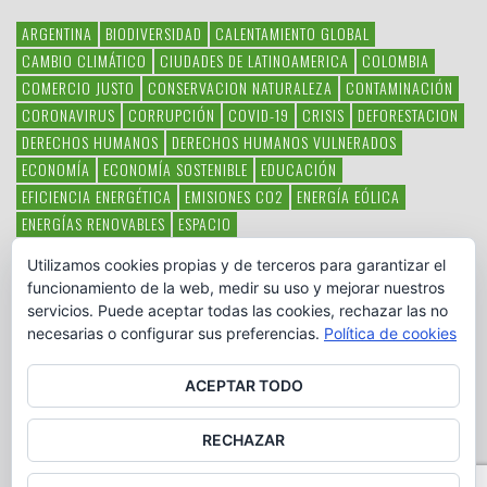
ARGENTINA
BIODIVERSIDAD
CALENTAMIENTO GLOBAL
CAMBIO CLIMÁTICO
CIUDADES DE LATINOAMERICA
COLOMBIA
COMERCIO JUSTO
CONSERVACION NATURALEZA
CONTAMINACIÓN
CORONAVIRUS
CORRUPCIÓN
COVID-19
CRISIS
DEFORESTACION
DERECHOS HUMANOS
DERECHOS HUMANOS VULNERADOS
ECONOMÍA
ECONOMÍA SOSTENIBLE
EDUCACIÓN
EFICIENCIA ENERGÉTICA
EMISIONES CO2
ENERGÍA EÓLICA
ENERGÍAS RENOVABLES
ESPACIO
ESPECIES EN PELIGRO DE EXTINCIÓN
FAUNA LATINOAMERICANA
Utilizamos cookies propias y de terceros para garantizar el
HAMBRE
LATINOAMÉRICA
MEDIO AMBIENTE
MÉXICO
funcionamiento de la web, medir su uso y mejorar nuestros
OBJETIVOS DEL MILENIO
ONGS
PAZ
POBREZA
POESÍA
POLITICA
servicios. Puede aceptar todas las cookies, rechazar las no
PUEBLOS INDÍGENAS
RSC
RSE
SOBERANÍA ALIMENTARIA
necesarias o configurar sus preferencias.
Política de cookies
SOLIDARIDAD
SOSTENIBILIDAD
TECNOLOGÍA
VERTIDO PETROLEO
VIOLENCIA DE GÉNERO.
ACEPTAR TODO
RECHAZAR