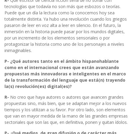
R-
Qué escritor de ciencia ficción sería de no soñar con
tecnologías que todavía no son más que esbozos o teorías.
Puede que un día la lectura como la conocemos hoy sea
totalmente distinta. Ya hubo una revolución cuando los griegos
pasaron de leer en voz alta a leer en silencio. En el futuro, la
inmersión en la historia puede pasar por los mundos digitales,
por un incremento de los elementos sensoriales o por
protagonizar la historia como uno de los personajes a niveles
inimaginables.
P- ¿Qué autores tanto en el ámbito hispanohablante
como en el internacional crees que están avanzando
propuestas más innovadoras e inteligentes en el marco
de la transformación del lenguaje que está(n) trayendo
la(s) revolución(es) digital(es)?
R-
No creo que haya autores o autores que avancen grandes
propuestas sino, más bien, que se adaptan mejor a los nuevos
tiempos y los utilizan a su favor. Por otro lado, son elementos
que van en mayor medida de la mano de las grandes empresas
sectoriales que son las que, en definitiva, ponen y quitan ídolos.
P- ¿Qué medios, de gran difusión o de carácter más