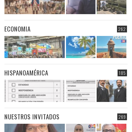
ECONOMIA
262
HISPANOAMÉRICA
185
NUESTROS INVITADOS
269