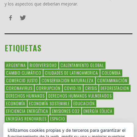
y los aspectos que deberían mejorar.
ETIQUETAS
ARGENTINA
BIODIVERSIDAD
CALENTAMIENTO GLOBAL
CAMBIO CLIMÁTICO
CIUDADES DE LATINOAMERICA
COLOMBIA
COMERCIO JUSTO
CONSERVACION NATURALEZA
CONTAMINACIÓN
CORONAVIRUS
CORRUPCIÓN
COVID-19
CRISIS
DEFORESTACION
DERECHOS HUMANOS
DERECHOS HUMANOS VULNERADOS
ECONOMÍA
ECONOMÍA SOSTENIBLE
EDUCACIÓN
EFICIENCIA ENERGÉTICA
EMISIONES CO2
ENERGÍA EÓLICA
ENERGÍAS RENOVABLES
ESPACIO
ESPECIES EN PELIGRO DE EXTINCIÓN
FAUNA LATINOAMERICANA
Utilizamos cookies propias y de terceros para garantizar el
HAMBRE
LATINOAMÉRICA
MEDIO AMBIENTE
MÉXICO
funcionamiento de la web, medir su uso y mejorar nuestros