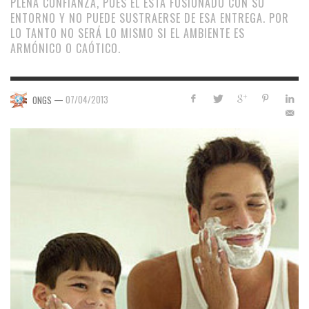
PLENA CONFIANZA, PUES ÉL ESTÁ FUSIONADO CON SU
ENTORNO Y NO PUEDE SUSTRAERSE DE ESA ENTREGA. POR
LO TANTO NO SERÁ LO MISMO SI EL AMBIENTE ES
ARMÓNICO O CAÓTICO.
—
07/04/2013
ONGS