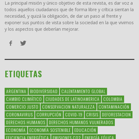
La principal misión y único objetivo de esta revista, es dar voz a
todos aquellos ciudadanos que de forma libre y crítica sientan la
necesidad, y quizá la obligación, de dar un paso al frente y
exponer sus puntos de vista sobre la sociedad en la que vivimos
y los aspectos que deberían mejorar.
ETIQUETAS
ARGENTINA
BIODIVERSIDAD
CALENTAMIENTO GLOBAL
CAMBIO CLIMÁTICO
CIUDADES DE LATINOAMERICA
COLOMBIA
COMERCIO JUSTO
CONSERVACION NATURALEZA
CONTAMINACIÓN
CORONAVIRUS
CORRUPCIÓN
COVID-19
CRISIS
DEFORESTACION
DERECHOS HUMANOS
DERECHOS HUMANOS VULNERADOS
ECONOMÍA
ECONOMÍA SOSTENIBLE
EDUCACIÓN
EFICIENCIA ENERGÉTICA
EMISIONES CO2
ENERGÍA EÓLICA