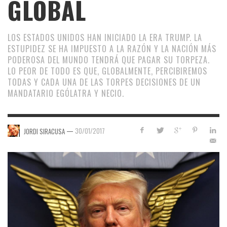
GLOBAL
LOS ESTADOS UNIDOS HAN INICIADO LA ERA TRUMP. LA
ESTUPIDEZ SE HA IMPUESTO A LA RAZÓN Y LA NACIÓN MÁS
PODEROSA DEL MUNDO TENDRÁ QUE PAGAR SU TORPEZA.
LO PEOR DE TODO ES QUE, GLOBALMENTE, PERCIBIREMOS
TODAS Y CADA UNA DE LAS TORPES DECISIONES DE UN
MANDATARIO EGÓLATRA Y NECIO.
—
30/01/2017
JORDI SIRACUSA