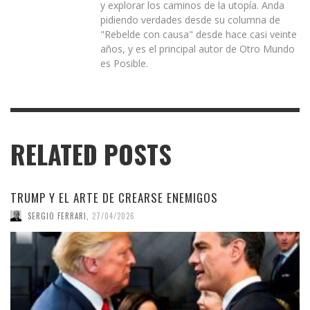
y explorar los caminos de la utopía. Anda
pidiendo verdades desde su columna de
"Rebelde con causa" desde hace casi veinte
años, y es el principal autor de Otro Mundo
es Posible.
RELATED POSTS
TRUMP Y EL ARTE DE CREARSE ENEMIGOS
SERGIO FERRARI
,
27/04/2026