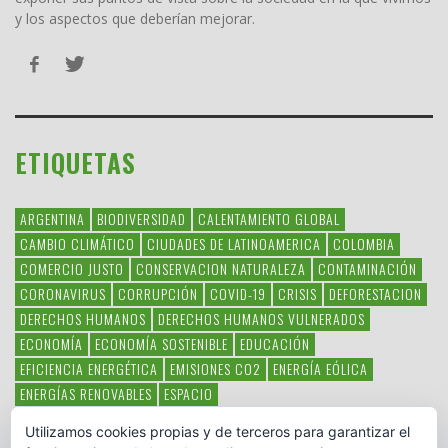
y los aspectos que deberían mejorar.
ETIQUETAS
ARGENTINA
BIODIVERSIDAD
CALENTAMIENTO GLOBAL
CAMBIO CLIMÁTICO
CIUDADES DE LATINOAMERICA
COLOMBIA
COMERCIO JUSTO
CONSERVACION NATURALEZA
CONTAMINACIÓN
CORONAVIRUS
CORRUPCIÓN
COVID-19
CRISIS
DEFORESTACION
DERECHOS HUMANOS
DERECHOS HUMANOS VULNERADOS
ECONOMÍA
ECONOMÍA SOSTENIBLE
EDUCACIÓN
EFICIENCIA ENERGÉTICA
EMISIONES CO2
ENERGÍA EÓLICA
ENERGÍAS RENOVABLES
ESPACIO
ESPECIES EN PELIGRO DE EXTINCIÓN
FAUNA LATINOAMERICANA
Utilizamos cookies propias y de terceros para garantizar el
HAMBRE
LATINOAMÉRICA
MEDIO AMBIENTE
MÉXICO