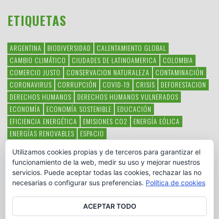
ETIQUETAS
ARGENTINA
BIODIVERSIDAD
CALENTAMIENTO GLOBAL
CAMBIO CLIMÁTICO
CIUDADES DE LATINOAMERICA
COLOMBIA
COMERCIO JUSTO
CONSERVACION NATURALEZA
CONTAMINACIÓN
CORONAVIRUS
CORRUPCIÓN
COVID-19
CRISIS
DEFORESTACION
DERECHOS HUMANOS
DERECHOS HUMANOS VULNERADOS
ECONOMÍA
ECONOMÍA SOSTENIBLE
EDUCACIÓN
EFICIENCIA ENERGÉTICA
EMISIONES CO2
ENERGÍA EÓLICA
ENERGÍAS RENOVABLES
ESPACIO
ESPECIES EN PELIGRO DE EXTINCIÓN
FAUNA LATINOAMERICANA
Utilizamos cookies propias y de terceros para garantizar el
HAMBRE
LATINOAMÉRICA
MEDIO AMBIENTE
MÉXICO
funcionamiento de la web, medir su uso y mejorar nuestros
OBJETIVOS DEL MILENIO
ONGS
PAZ
POBREZA
POESÍA
POLITICA
servicios. Puede aceptar todas las cookies, rechazar las no
PUEBLOS INDÍGENAS
RSC
RSE
SOBERANÍA ALIMENTARIA
necesarias o configurar sus preferencias.
Política de cookies
SOLIDARIDAD
SOSTENIBILIDAD
TECNOLOGÍA
VERTIDO PETROLEO
VIOLENCIA DE GÉNERO.
ACEPTAR TODO