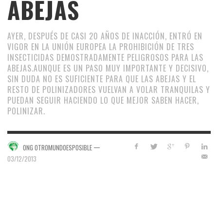
ABEJAS
AYER, DESPUÉS DE CASI 20 AÑOS DE INACCIÓN, ENTRÓ EN
VIGOR EN LA UNIÓN EUROPEA LA PROHIBICIÓN DE TRES
INSECTICIDAS DEMOSTRADAMENTE PELIGROSOS PARA LAS
ABEJAS.AUNQUE ES UN PASO MUY IMPORTANTE Y DECISIVO,
SIN DUDA NO ES SUFICIENTE PARA QUE LAS ABEJAS Y EL
RESTO DE POLINIZADORES VUELVAN A VOLAR TRANQUILAS Y
PUEDAN SEGUIR HACIENDO LO QUE MEJOR SABEN HACER,
POLINIZAR.
—
ONG OTROMUNDOESPOSIBLE
03/12/2013