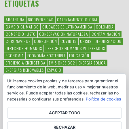
ETIQUETAS
ARGENTINA
BIODIVERSIDAD
CALENTAMIENTO GLOBAL
CAMBIO CLIMÁTICO
CIUDADES DE LATINOAMERICA
COLOMBIA
COMERCIO JUSTO
CONSERVACION NATURALEZA
CONTAMINACIÓN
CORONAVIRUS
CORRUPCIÓN
COVID-19
CRISIS
DEFORESTACION
DERECHOS HUMANOS
DERECHOS HUMANOS VULNERADOS
ECONOMÍA
ECONOMÍA SOSTENIBLE
EDUCACIÓN
EFICIENCIA ENERGÉTICA
EMISIONES CO2
ENERGÍA EÓLICA
ENERGÍAS RENOVABLES
ESPACIO
ESPECIES EN PELIGRO DE EXTINCIÓN
FAUNA LATINOAMERICANA
Utilizamos cookies propias y de terceros para garantizar el
HAMBRE
LATINOAMÉRICA
MEDIO AMBIENTE
MÉXICO
funcionamiento de la web, medir su uso y mejorar nuestros
OBJETIVOS DEL MILENIO
ONGS
PAZ
POBREZA
POESÍA
POLITICA
servicios. Puede aceptar todas las cookies, rechazar las no
PUEBLOS INDÍGENAS
RSC
RSE
SOBERANÍA ALIMENTARIA
necesarias o configurar sus preferencias.
Política de cookies
SOLIDARIDAD
SOSTENIBILIDAD
TECNOLOGÍA
VERTIDO PETROLEO
VIOLENCIA DE GÉNERO.
ACEPTAR TODO
RECHAZAR