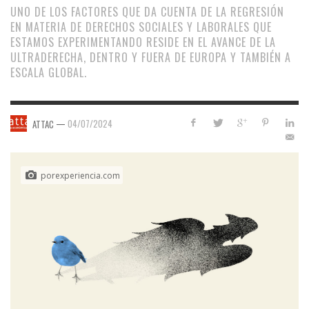
UNO DE LOS FACTORES QUE DA CUENTA DE LA REGRESIÓN
EN MATERIA DE DERECHOS SOCIALES Y LABORALES QUE
ESTAMOS EXPERIMENTANDO RESIDE EN EL AVANCE DE LA
ULTRADERECHA, DENTRO Y FUERA DE EUROPA Y TAMBIÉN A
ESCALA GLOBAL.
—
04/07/2024
ATTAC
porexperiencia.com