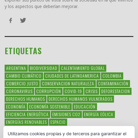
y los aspectos que deberían mejorar.
ETIQUETAS
ARGENTINA
BIODIVERSIDAD
CALENTAMIENTO GLOBAL
CAMBIO CLIMÁTICO
CIUDADES DE LATINOAMERICA
COLOMBIA
COMERCIO JUSTO
CONSERVACION NATURALEZA
CONTAMINACIÓN
CORONAVIRUS
CORRUPCIÓN
COVID-19
CRISIS
DEFORESTACION
DERECHOS HUMANOS
DERECHOS HUMANOS VULNERADOS
ECONOMÍA
ECONOMÍA SOSTENIBLE
EDUCACIÓN
EFICIENCIA ENERGÉTICA
EMISIONES CO2
ENERGÍA EÓLICA
ENERGÍAS RENOVABLES
ESPACIO
ESPECIES EN PELIGRO DE EXTINCIÓN
FAUNA LATINOAMERICANA
Utilizamos cookies propias y de terceros para garantizar el
HAMBRE
LATINOAMÉRICA
MEDIO AMBIENTE
MÉXICO