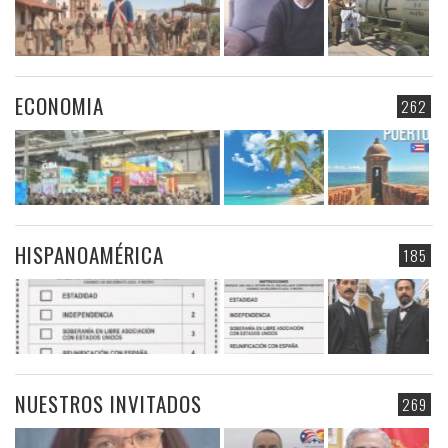
ECONOMIA
262
HISPANOAMÉRICA
185
NUESTROS INVITADOS
269