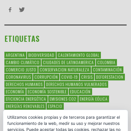
ETIQUETAS
ARGENTINA
BIODIVERSIDAD
CALENTAMIENTO GLOBAL
CAMBIO CLIMÁTICO
CIUDADES DE LATINOAMERICA
COLOMBIA
COMERCIO JUSTO
CONSERVACION NATURALEZA
CONTAMINACIÓN
CORONAVIRUS
CORRUPCIÓN
COVID-19
CRISIS
DEFORESTACION
DERECHOS HUMANOS
DERECHOS HUMANOS VULNERADOS
ECONOMÍA
ECONOMÍA SOSTENIBLE
EDUCACIÓN
EFICIENCIA ENERGÉTICA
EMISIONES CO2
ENERGÍA EÓLICA
ENERGÍAS RENOVABLES
ESPACIO
ESPECIES EN PELIGRO DE EXTINCIÓN
FAUNA LATINOAMERICANA
Utilizamos cookies propias y de terceros para garantizar el
HAMBRE
LATINOAMÉRICA
MEDIO AMBIENTE
MÉXICO
funcionamiento de la web, medir su uso y mejorar nuestros
OBJETIVOS DEL MILENIO
ONGS
PAZ
POBREZA
POESÍA
POLITICA
servicios. Puede aceptar todas las cookies, rechazar las no