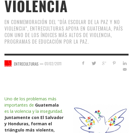
VIOLENCIA
EN CONMEMORACIÓN DEL “DÍA ESCOLAR DE LA PAZ Y NO
VIOLENCIA”, ENTRECULTURAS APOYA EN GUATEMALA, PAÍS
CON UNO DE LOS ÍNDICES MÁS ALTOS DE VIOLENCIA,
PROGRAMAS DE EDUCACIÓN POR LA PAZ.
—
01/02/2011
ENTRECULTURAS
Uno de los problemas más
importantes de
Guatemala
es la violencia y la inseguridad.
Juntamente con El Salvador
y Honduras, forman el
triángulo más violento,