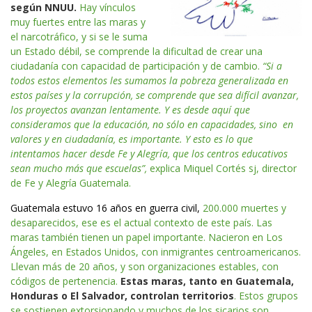
según NNUU.
Hay vínculos
muy fuertes entre las maras y
el narcotráfico, y si se le suma
un Estado débil, se comprende la dificultad de crear una
ciudadanía con capacidad de participación y de cambio.
“Si a
todos estos elementos les sumamos la pobreza generalizada en
estos países y la corrupción, se comprende que sea difícil avanzar,
los proyectos avanzan lentamente. Y es desde aquí que
consideramos que la educación, no sólo en capacidades, sino en
valores y en ciudadanía, es importante. Y esto es lo que
intentamos hacer desde Fe y Alegría, que los centros educativos
sean mucho más que escuelas”,
explica Miquel Cortés sj, director
de Fe y Alegría Guatemala.
Guatemala estuvo 16 años en guerra civil,
200.000 muertes y
desaparecidos, ese es el actual contexto de este país. Las
maras también tienen un papel importante. Nacieron en Los
Ángeles, en Estados Unidos, con inmigrantes centroamericanos.
Llevan más de 20 años, y son organizaciones estables, con
códigos de pertenencia.
Estas maras, tanto en Guatemala,
Honduras o El Salvador, controlan territorios
. Estos grupos
se sostienen extorsionando y muchos de los sicarios son